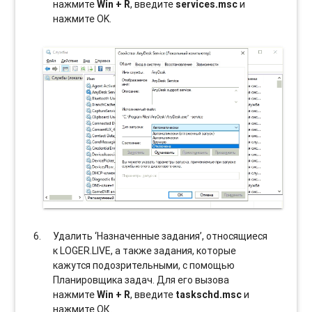
нажмите
Win + R
, введите
services.msc
и
нажмите OK.
Удалить ‘Назначенные задания’, относящиеся
к LOGER.LIVE, а также задания, которые
кажутся подозрительными, с помощью
Планировщика задач. Для его вызова
нажмите
Win + R
, введите
taskschd.msc
и
нажмите ОК.