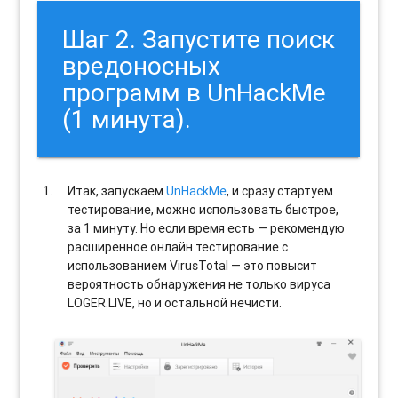
Шаг 2. Запустите поиск
вредоносных
программ в UnHackMe
(1 минута).
Итак, запускаем
UnHackMe
, и сразу стартуем
тестирование, можно использовать быстрое,
за 1 минуту. Но если время есть — рекомендую
расширенное онлайн тестирование с
использованием VirusTotal — это повысит
вероятность обнаружения не только вируса
LOGER.LIVE, но и остальной нечисти.