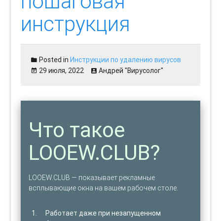
пошаговая
инструкция
Posted in
Инструкции по удалению вирусов
29 июля, 2022
Андрей "Вирусолог"
Что такое
LOOEW.CLUB?
LOOEW.CLUB — показывает рекламные
всплывающие окна на вашем рабочем столе.
Работает даже при незапущенном