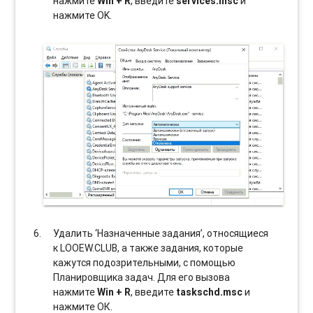
нажмите
Win + R
, введите
services.msc
и
нажмите OK.
Удалить ‘Назначенные задания’, относящиеся
к LOOEW.CLUB, а также задания, которые
кажутся подозрительными, с помощью
Планировщика задач. Для его вызова
нажмите
Win + R
, введите
taskschd.msc
и
нажмите ОК.