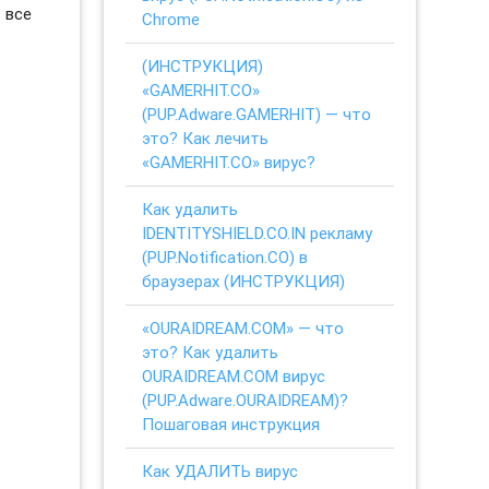
 все
Chrome
(ИНСТРУКЦИЯ)
«GAMERHIT.CO»
(PUP.Adware.GAMERHIT) — что
это? Как лечить
«GAMERHIT.CO» вирус?
Как удалить
IDENTITYSHIELD.CO.IN рекламу
(PUP.Notification.CO) в
браузерах (ИНСТРУКЦИЯ)
«OURAIDREAM.COM» — что
это? Как удалить
OURAIDREAM.COM вирус
(PUP.Adware.OURAIDREAM)?
Пошаговая инструкция
Как УДАЛИТЬ вирус