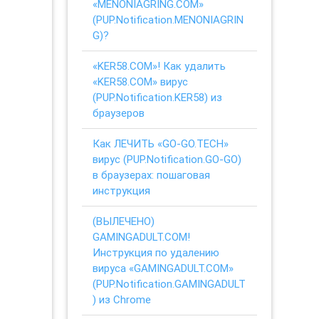
«MENONIAGRING.COM»
(PUP.Notification.MENONIAGRIN
G)?
«KER58.COM»! Как удалить
«KER58.COM» вирус
(PUP.Notification.KER58) из
браузеров
Как ЛЕЧИТЬ «GO-GO.TECH»
вирус (PUP.Notification.GO-GO)
в браузерах: пошаговая
инструкция
(ВЫЛЕЧЕНО)
GAMINGADULT.COM!
Инструкция по удалению
вируса «GAMINGADULT.COM»
(PUP.Notification.GAMINGADULT
) из Chrome