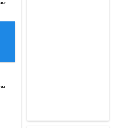
лась
том