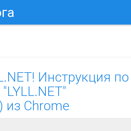
ога
в Браузере.
Как Сбросить Настройки Mozilla Firefox?
Ка
.NET! Инструкция по
 "LYLL.NET"
) из Chrome