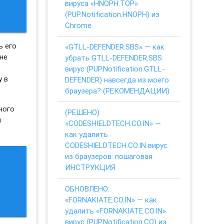
вируса «HNOPH.TOP»
(PUP.Notification.HNOPH) из
Chrome
ь его
«GTLL-DEFENDER.SBS» — как
не
убрать GTLL-DEFENDER.SBS
вирус (PUP.Notification.GTLL-
у в
DEFENDER) навсегда из моего
браузера? (РЕКОМЕНДАЦИИ)
ного
(РЕШЕНО)
я
«CODESHIELDTECH.CO.IN» —
как удалить
CODESHIELDTECH.CO.IN вирус
из браузеров: пошаговая
ИНСТРУКЦИЯ
ОБНОВЛЕНО:
«FORNAKIATE.CO.IN» — как
удалить «FORNAKIATE.CO.IN»
вирус (PUP.Notification.CO) из