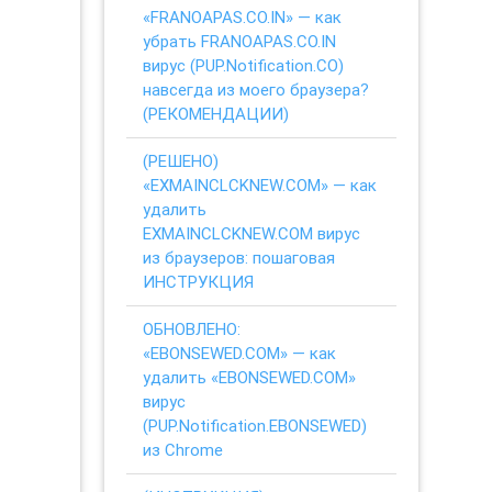
«FRANOAPAS.CO.IN» — как
убрать FRANOAPAS.CO.IN
вирус (PUP.Notification.CO)
навсегда из моего браузера?
(РЕКОМЕНДАЦИИ)
(РЕШЕНО)
«EXMAINCLCKNEW.COM» — как
удалить
EXMAINCLCKNEW.COM вирус
из браузеров: пошаговая
ИНСТРУКЦИЯ
ОБНОВЛЕНО:
«EBONSEWED.COM» — как
удалить «EBONSEWED.COM»
вирус
(PUP.Notification.EBONSEWED)
из Chrome