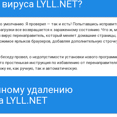
 вируса LYLL.NET?
 умолчанию. Я проверил — так и есть! Попытавшись исправит
загрузки все возвращается к зараженному состоянию. Что ж, м
я вирус перенаправитель, который меняет домашние страницы,
ержимое ярлыков браузеров, добавляя дополнительную строчк
И беседу провел, о недопустимости установки нового программ
что простенькая инструкция по избавлению от перенаправител
жу ее, как ручную, так и автоматическую.
чному удалению
а LYLL.NET