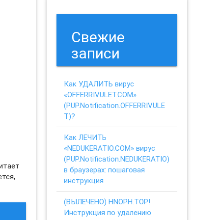
Свежие
записи
Как УДАЛИТЬ вирус
«OFFERRIVULET.COM»
(PUP.Notification.OFFERRIVULE
T)?
Как ЛЕЧИТЬ
«NEDUKERATIO.COM» вирус
(PUP.Notification.NEDUKERATIO)
читает
в браузерах: пошаговая
ется,
инструкция
(ВЫЛЕЧЕНО) HNOPH.TOP!
Инструкция по удалению