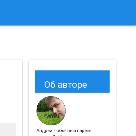
к Сбросить Настройки Браузеров Chrome и Firefox?
Об авторе
Андрей - обычный парень,