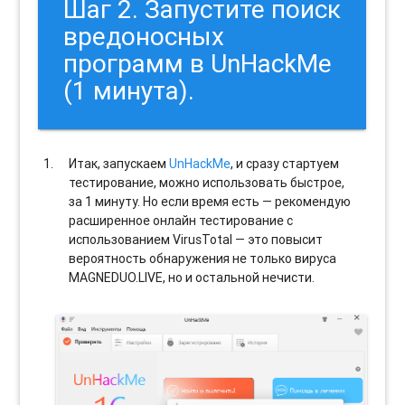
Шаг 2. Запустите поиск
вредоносных
программ в UnHackMe
(1 минута).
Итак, запускаем
UnHackMe
, и сразу стартуем
тестирование, можно использовать быстрое,
за 1 минуту. Но если время есть — рекомендую
расширенное онлайн тестирование с
использованием VirusTotal — это повысит
вероятность обнаружения не только вируса
MAGNEDUO.LIVE, но и остальной нечисти.