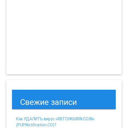
Свежие записи
Как УДАЛИТЬ вирус «RBTCHK68RN.CO.IN»
(PUP.Notification.CO)?