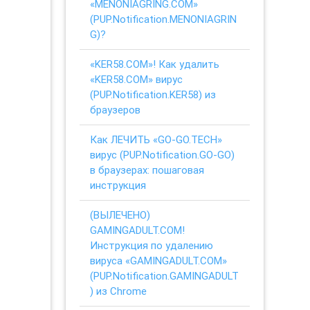
«MENONIAGRING.COM»
(PUP.Notification.MENONIAGRIN
G)?
«KER58.COM»! Как удалить
«KER58.COM» вирус
(PUP.Notification.KER58) из
браузеров
Как ЛЕЧИТЬ «GO-GO.TECH»
вирус (PUP.Notification.GO-GO)
в браузерах: пошаговая
инструкция
(ВЫЛЕЧЕНО)
GAMINGADULT.COM!
Инструкция по удалению
вируса «GAMINGADULT.COM»
(PUP.Notification.GAMINGADULT
) из Chrome