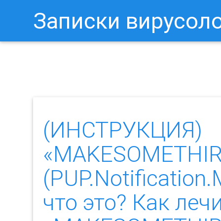
Записки вирусол
Как Отключить Уведомления 
(ИНСТРУКЦИЯ)
«MAKESOMETHIR
(PUP.Notificati
что это? Как леч