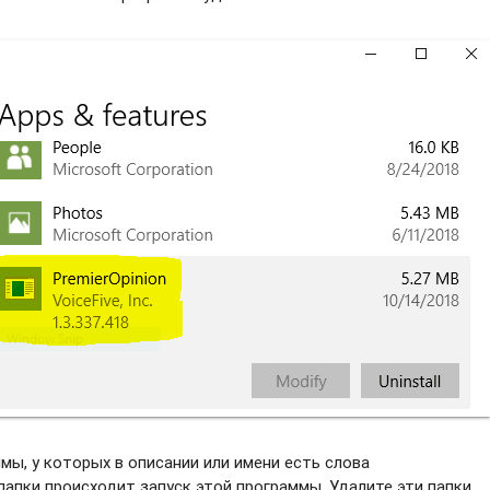
ы, у которых в описании или имени есть слова
апки происходит запуск этой программы. Удалите эти папки.