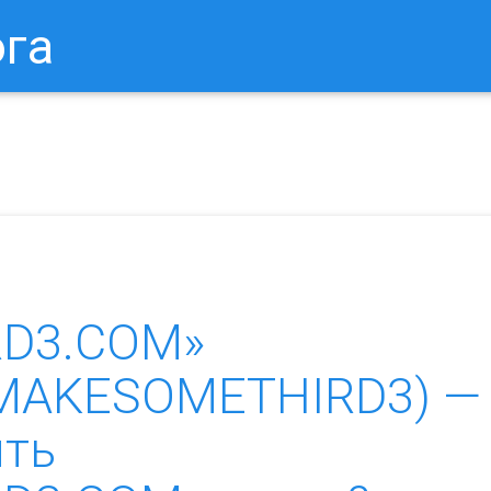
ога
в Браузере.
Как Сбросить Настройки Mozilla Firefox?
Ка
D3.COM»
on.MAKESOMETHIRD3) —
ить