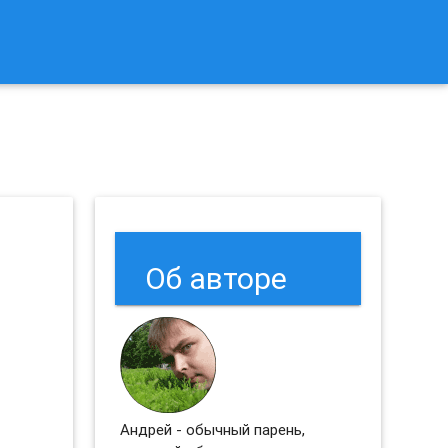
к Сбросить Настройки Браузеров Chrome и Firefox?
Об авторе
Андрей - обычный парень,