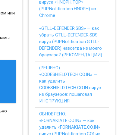
вируса «HNOPH.TOP»
(PUP.Notification.HNOPH) из
ном или
Chrome
«GTLL-DEFENDER.SBS» — как
убрать GTLL-DEFENDER.SBS
ламы.
вирус (PUP.Notification.GTLL-
DEFENDER) навсегда из моего
браузера? (РЕКОМЕНДАЦИИ)
(РЕШЕНО)
«CODESHIELDTECH.CO.IN» —
как удалить
M
CODESHIELDTECH.CO.IN вирус
из браузеров: пошаговая
ИНСТРУКЦИЯ
ьно
ОБНОВЛЕНО:
«FORNAKIATE.CO.IN» — как
удалить «FORNAKIATE.CO.IN»
вирус (PUP.Notification.CO) из