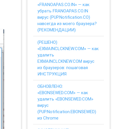
«FRANOAPAS.CO.IN» — как
убрать FRANOAPAS.CO.IN
вирус (PUP.Notification.CO)
навсегда из моего браузера?
(РЕКОМЕНДАЦИИ)
(РЕШЕНО)
«EXMAINCLCKNEW.COM» — как
удалить
EXMAINCLCKNEW.COM вирус
из браузеров: пошаговая
ИНСТРУКЦИЯ
ОБНОВЛЕНО:
«EBONSEWED.COM» — как
удалить «EBONSEWED.COM»
вирус
(PUP.Notification.EBONSEWED)
из Chrome