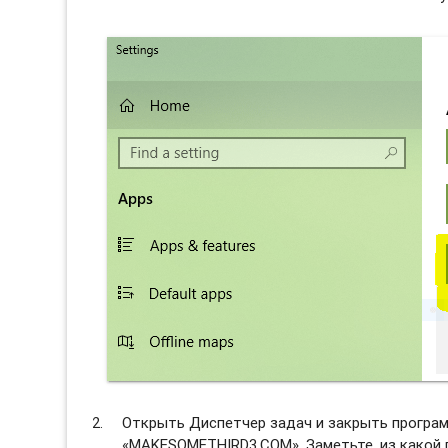
Открыть Диспетчер задач и закрыть программ
«MAKESOMETHIRD3.COM». Заметьте, из какой п