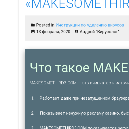
«MAKESOMETHIR
Posted in
Инструкции по удалению вирусов
13 февраля, 2020
Андрей "Вирусолог"
Что такое MAK
MAKESOMETHIRD3.COM — это инициатор и источ
Работает даже при незапущенном браузере
Показывает ненужную рекламу казино, быст
MAKESOMETHIRD3.COM показывается регуляр