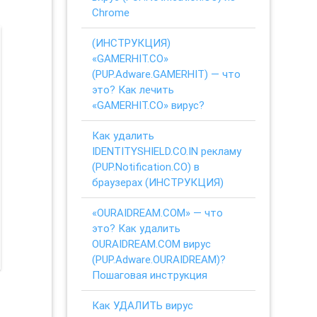
Chrome
(ИНСТРУКЦИЯ)
«GAMERHIT.CO»
(PUP.Adware.GAMERHIT) — что
это? Как лечить
«GAMERHIT.CO» вирус?
Как удалить
IDENTITYSHIELD.CO.IN рекламу
(PUP.Notification.CO) в
браузерах (ИНСТРУКЦИЯ)
«OURAIDREAM.COM» — что
это? Как удалить
OURAIDREAM.COM вирус
(PUP.Adware.OURAIDREAM)?
Пошаговая инструкция
Как УДАЛИТЬ вирус