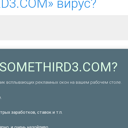
D3.COM» вирус?
ESOMETHIRD3.COM?
ник всплывающих рекламных окон на вашем рабочем столе.
.
рых заработков, ставок и т.п.
но, и очень назойливо.