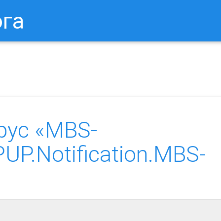
ога
в Браузере.
Как Сбросить Настройки Mozilla Firefox?
Ка
рус «MBS-
P.Notification.MBS-