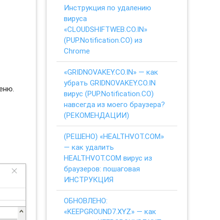
Инструкция по удалению
вируса
«CLOUDSHIFTWEB.CO.IN»
(PUP.Notification.CO) из
Chrome
«GRIDNOVAKEY.CO.IN» — как
убрать GRIDNOVAKEY.CO.IN
еню.
вирус (PUP.Notification.CO)
навсегда из моего браузера?
(РЕКОМЕНДАЦИИ)
(РЕШЕНО) «HEALTHVOT.COM»
— как удалить
HEALTHVOT.COM вирус из
браузеров: пошаговая
ИНСТРУКЦИЯ
ОБНОВЛЕНО:
«KEEPGROUND7.XYZ» — как