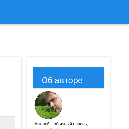
к Сбросить Настройки Браузеров Chrome и Firefox?
Об авторе
Андрей - обычный парень,