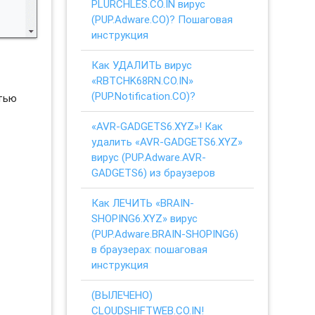
PLURCHLES.CO.IN вирус
(PUP.Adware.CO)? Пошаговая
инструкция
Как УДАЛИТЬ вирус
«RBTCHK68RN.CO.IN»
(PUP.Notification.CO)?
стью
«AVR-GADGETS6.XYZ»! Как
удалить «AVR-GADGETS6.XYZ»
вирус (PUP.Adware.AVR-
GADGETS6) из браузеров
Как ЛЕЧИТЬ «BRAIN-
SHOPING6.XYZ» вирус
(PUP.Adware.BRAIN-SHOPING6)
в браузерах: пошаговая
инструкция
(ВЫЛЕЧЕНО)
CLOUDSHIFTWEB.CO.IN!