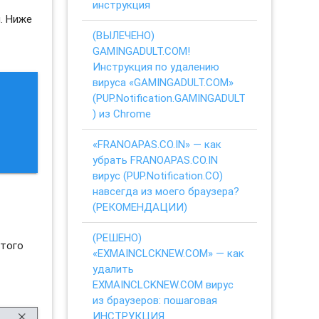
инструкция
. Ниже
(ВЫЛЕЧЕНО)
GAMINGADULT.COM!
Инструкция по удалению
вируса «GAMINGADULT.COM»
(PUP.Notification.GAMINGADULT
) из Chrome
«FRANOAPAS.CO.IN» — как
убрать FRANOAPAS.CO.IN
вирус (PUP.Notification.CO)
навсегда из моего браузера?
(РЕКОМЕНДАЦИИ)
(РЕШЕНО)
этого
«EXMAINCLCKNEW.COM» — как
удалить
EXMAINCLCKNEW.COM вирус
из браузеров: пошаговая
ИНСТРУКЦИЯ