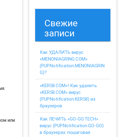
Свежие
записи
Как УДАЛИТЬ вирус
«MENONIAGRING.COM»
(PUP.Notification.MENONIAGRIN
G)?
«KER58.COM»! Как удалить
мя.
«KER58.COM» вирус
(PUP.Notification.KER58) из
браузеров
Как ЛЕЧИТЬ «GO-GO.TECH»
ном или
вирус (PUP.Notification.GO-GO)
в браузерах: пошаговая