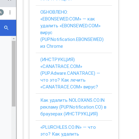
ОБНОВЛЕНО:
«EBONSEWED.COM» — как
удалить «EBONSEWED.COM»
вирус
(PUP.Notification.EBONSEWED)
из Chrome
(ИНСТРУКЦИЯ)
«CANATRACE.COM»
(PUP.Adware.CANATRACE) —
что это? Как лечить
«CANATRACE.COM» вирус?
Как удалить NOLOXANS.CO.IN
рекламу (PUP.Notification.CO) в
браузерах (ИНСТРУКЦИЯ)
«PLURCHLES.CO.IN» — что
это? Как удалить