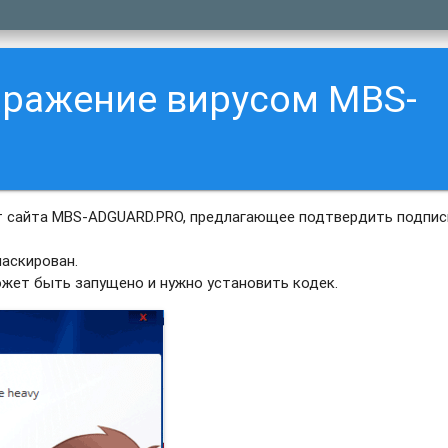
аражение вирусом MBS-
т сайта MBS-ADGUARD.PRO, предлагающее подтвердить подпис
аскирован.
ожет быть запущено и нужно установить кодек.