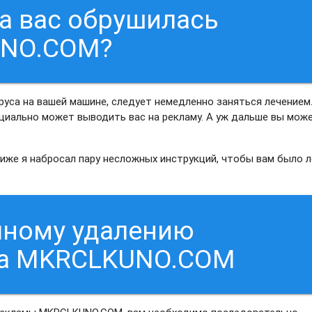
на вас обрушилась
UNO.COM?
руса на вашей машине, следует немедленно заняться лечением
нциально может выводить вас на рекламу. А уж дальше вы мож
Ниже я набросал пару несложных инструкций, чтобы вам было л
чному удалению
са MKRCLKUNO.COM