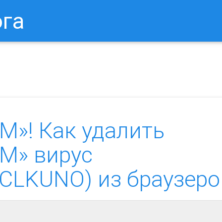
ога
в Браузере.
Как Сбросить Настройки Mozilla Firefox?
Ка
»! Как удалить
M» вирус
CLKUNO) из браузеро