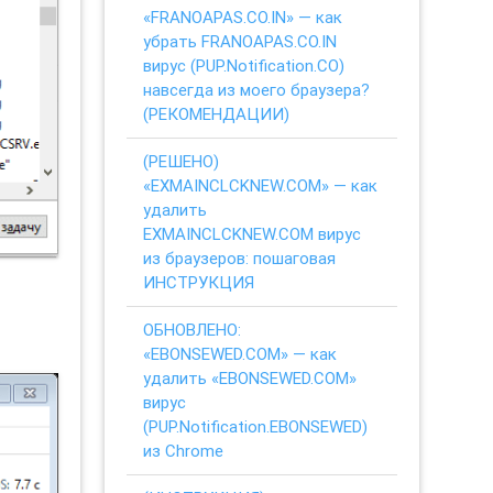
«FRANOAPAS.CO.IN» — как
убрать FRANOAPAS.CO.IN
вирус (PUP.Notification.CO)
навсегда из моего браузера?
(РЕКОМЕНДАЦИИ)
(РЕШЕНО)
«EXMAINCLCKNEW.COM» — как
удалить
EXMAINCLCKNEW.COM вирус
из браузеров: пошаговая
ИНСТРУКЦИЯ
ОБНОВЛЕНО:
«EBONSEWED.COM» — как
удалить «EBONSEWED.COM»
вирус
(PUP.Notification.EBONSEWED)
из Chrome