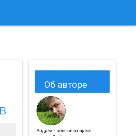
к Сбросить Настройки Браузеров Chrome и Firefox?
Об авторе
в
Андрей - обычный парень,