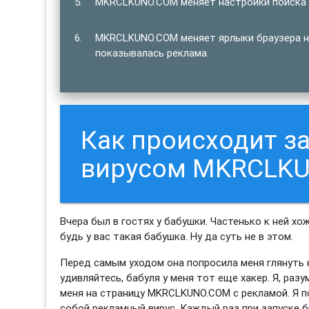
MKRCLKUNO.COM меняет настройки поиска в
MKRCLKUNO.COM меняет ярлыки браузера на
показывалась реклама.
Как происходит 
вирусом MKRCLK
Вчера был в гостях у бабушки. Частенько к ней хо
будь у вас такая бабушка. Ну да суть не в этом.
Перед самым уходом она попросила меня глянуть н
удивляйтесь, бабуля у меня тот еще хакер. Я, раз
меня на страницу MKRCLKUNO.COM с рекламой. Я п
собой рекламный вирус. Каждый раз при запуске б