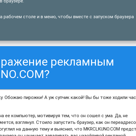
 браузере.
 рабочем столе и в меню, чтобы вместе с запуском браузера
заражение рекламным
UNO.COM?
жу. Обожаю пирожки! А уж супчик какой! Вы бы тоже ходили час
а ее компьютер, мотивируя тем, что он сошел с ума. Да, не
умеется, взглянул. Стоило запустить браузер, как он переадрес
огуглил на данную тему и выяснил, что MKRCLKUNO.COM предс
раузера он начинает заваливать вас назойливой рекламой.