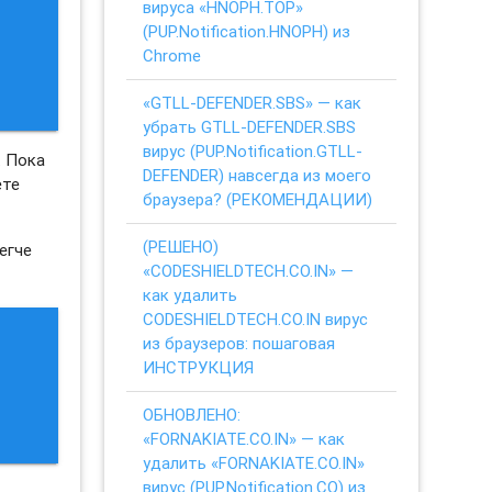
вируса «HNOPH.TOP»
(PUP.Notification.HNOPH) из
Chrome
«GTLL-DEFENDER.SBS» — как
убрать GTLL-DEFENDER.SBS
вирус (PUP.Notification.GTLL-
. Пока
DEFENDER) навсегда из моего
ете
браузера? (РЕКОМЕНДАЦИИ)
(РЕШЕНО)
егче
«CODESHIELDTECH.CO.IN» —
как удалить
CODESHIELDTECH.CO.IN вирус
из браузеров: пошаговая
ИНСТРУКЦИЯ
ОБНОВЛЕНО:
«FORNAKIATE.CO.IN» — как
удалить «FORNAKIATE.CO.IN»
вирус (PUP.Notification.CO) из