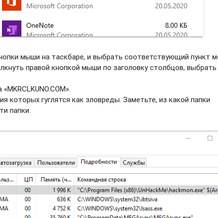
нопки мыши на таскбаре, и выбрать соотвeтствующий пункт м
елкнуть правой кнопкой мыши по заголовку столбцов, выбрать
ва «MKRCLKUNO.COM».
ия которых гуглятся как зловреды. Заметьте, из какой папки
ти папки.