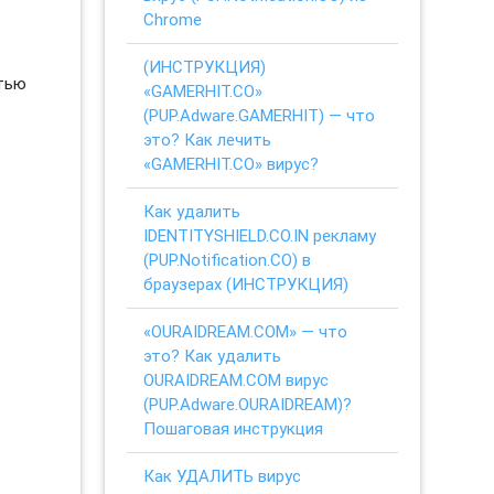
Chrome
(ИНСТРУКЦИЯ)
стью
«GAMERHIT.CO»
(PUP.Adware.GAMERHIT) — что
это? Как лечить
«GAMERHIT.CO» вирус?
Как удалить
IDENTITYSHIELD.CO.IN рекламу
(PUP.Notification.CO) в
браузерах (ИНСТРУКЦИЯ)
«OURAIDREAM.COM» — что
это? Как удалить
OURAIDREAM.COM вирус
(PUP.Adware.OURAIDREAM)?
Пошаговая инструкция
Как УДАЛИТЬ вирус