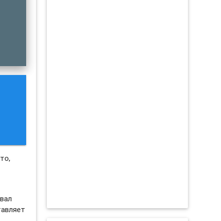
то,
овал
тавляет