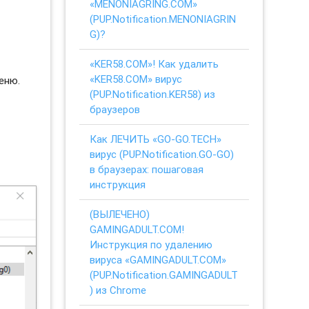
«MENONIAGRING.COM»
(PUP.Notification.MENONIAGRIN
G)?
«KER58.COM»! Как удалить
«KER58.COM» вирус
еню.
(PUP.Notification.KER58) из
браузеров
Как ЛЕЧИТЬ «GO-GO.TECH»
вирус (PUP.Notification.GO-GO)
в браузерах: пошаговая
инструкция
(ВЫЛЕЧЕНО)
GAMINGADULT.COM!
Инструкция по удалению
вируса «GAMINGADULT.COM»
(PUP.Notification.GAMINGADULT
) из Chrome