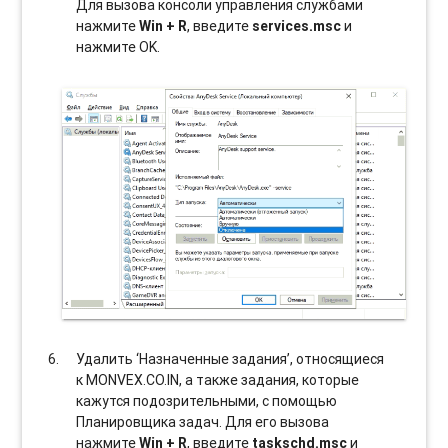
Для вызова консоли управления службами
нажмите
Win + R
, введите
services.msc
и
нажмите OK.
Удалить ‘Назначенные задания’, относящиеся
к MONVEX.CO.IN, а также задания, которые
кажутся подозрительными, с помощью
Планировщика задач. Для его вызова
нажмите
Win + R
, введите
taskschd.msc
и