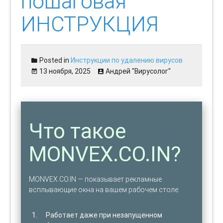
пошаговая
ИНСТРУКЦИЯ
Posted in
Инструкции по удалению вирусов
13 ноября, 2025
Андрей "Вирусолог"
Что такое
MONVEX.CO.IN?
MONVEX.CO.IN — показывает рекламные
всплывающие окна на вашем рабочем столе.
Работает даже при незапущенном