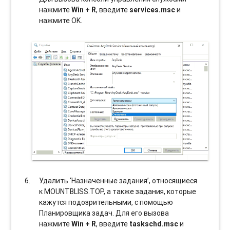
нажмите
Win + R
, введите
services.msc
и
нажмите OK.
Удалить ‘Назначенные задания’, относящиеся
к MOUNTBLISS.TOP, а также задания, которые
кажутся подозрительными, с помощью
Планировщика задач. Для его вызова
нажмите
Win + R
, введите
taskschd.msc
и