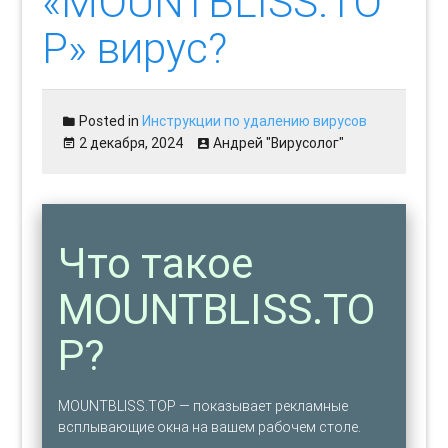
«MOUNTBLISS.TO
P» вирус?
Posted in
Инструкции по удалению вирусов
2 декабря, 2024
Андрей "Вирусолог"
Что такое
MOUNTBLISS.TO
P?
MOUNTBLISS.TOP — показывает рекламные
всплывающие окна на вашем рабочем столе.