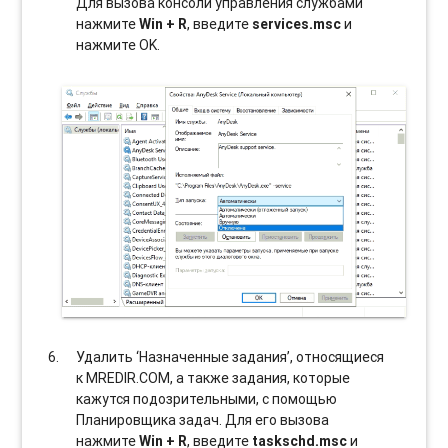
Для вызова консоли управления службами
нажмите
Win + R
, введите
services.msc
и
нажмите OK.
Удалить ‘Назначенные задания’, относящиеся
к MREDIR.COM, а также задания, которые
кажутся подозрительными, с помощью
Планировщика задач. Для его вызова
нажмите
Win + R
, введите
taskschd.msc
и