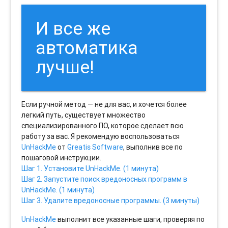
И все же
автоматика
лучше!
Если ручной метод — не для вас, и хочется более
легкий путь, существует множество
специализированного ПО, которое сделает всю
работу за вас. Я рекомендую воспользоваться
UnHackMe
от
Greatis Software
, выполнив все по
пошаговой инструкции.
Шаг 1. Установите UnHackMe. (1 минута)
Шаг 2. Запустите поиск вредоносных программ в
UnHackMe. (1 минута)
Шаг 3. Удалите вредоносные программы. (3 минуты)
UnHackMe
выполнит все указанные шаги, проверяя по