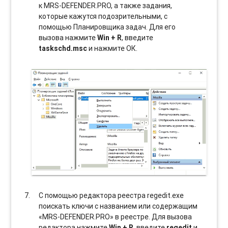
к MRS-DEFENDER.PRO, а также задания,
которые кажутся подозрительными, с
помощью Планировщика задач. Для его
вызова нажмите
Win + R
, введите
taskschd.msc
и нажмите ОК.
С помощью редактора реестра regedit.exe
поискать ключи с названием или содержащим
«MRS-DEFENDER.PRO» в реестре. Для вызова
редактора нажмите
Win + R
, введите
regedit
и