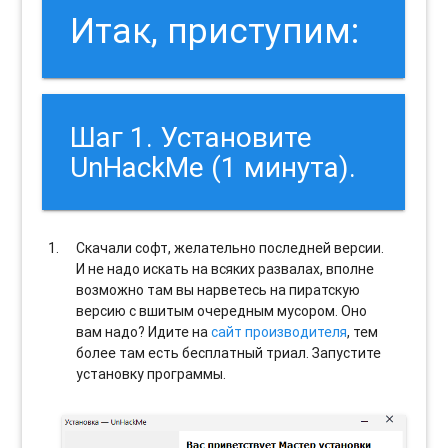
Итак, приступим:
Шаг 1. Установите
UnHackMe (1 минута).
Скачали софт, желательно последней версии.
И не надо искать на всяких развалах, вполне
возможно там вы нарветесь на пиратскую
версию с вшитым очередным мусором. Оно
вам надо? Идите на
сайт производителя
, тем
более там есть бесплатный триал. Запустите
установку программы.