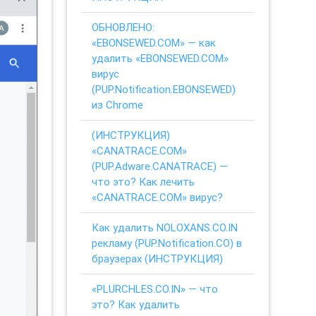
ОБНОВЛЕНО:
«EBONSEWED.COM» — как
удалить «EBONSEWED.COM»
вирус
(PUP.Notification.EBONSEWED)
из Chrome
(ИНСТРУКЦИЯ)
«CANATRACE.COM»
(PUP.Adware.CANATRACE) —
что это? Как лечить
«CANATRACE.COM» вирус?
Как удалить NOLOXANS.CO.IN
рекламу (PUP.Notification.CO) в
браузерах (ИНСТРУКЦИЯ)
«PLURCHLES.CO.IN» — что
это? Как удалить