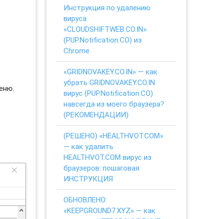
Инструкция по удалению
вируса
«CLOUDSHIFTWEB.CO.IN»
(PUP.Notification.CO) из
Chrome
«GRIDNOVAKEY.CO.IN» — как
убрать GRIDNOVAKEY.CO.IN
еню.
вирус (PUP.Notification.CO)
навсегда из моего браузера?
(РЕКОМЕНДАЦИИ)
(РЕШЕНО) «HEALTHVOT.COM»
— как удалить
HEALTHVOT.COM вирус из
браузеров: пошаговая
ИНСТРУКЦИЯ
ОБНОВЛЕНО:
«KEEPGROUND7.XYZ» — как