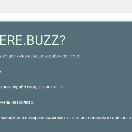
TERE.BUZZ?
ающие окна на вашем рабочем столе.
.
рых заработков, ставок и т.п.
очень назойливо.
учайный или намеренный, может стать источником вторичного