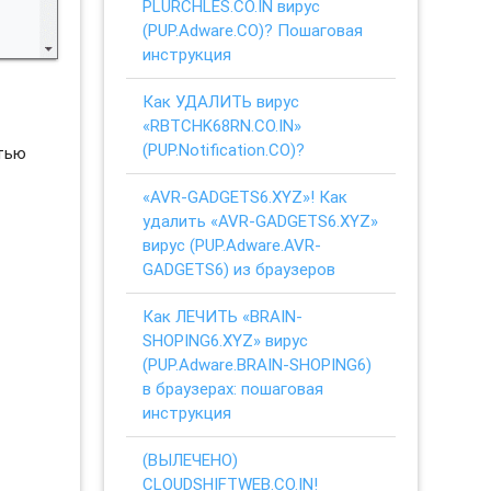
PLURCHLES.CO.IN вирус
(PUP.Adware.CO)? Пошаговая
инструкция
Как УДАЛИТЬ вирус
«RBTCHK68RN.CO.IN»
(PUP.Notification.CO)?
стью
«AVR-GADGETS6.XYZ»! Как
удалить «AVR-GADGETS6.XYZ»
вирус (PUP.Adware.AVR-
GADGETS6) из браузеров
Как ЛЕЧИТЬ «BRAIN-
SHOPING6.XYZ» вирус
(PUP.Adware.BRAIN-SHOPING6)
в браузерах: пошаговая
инструкция
(ВЫЛЕЧЕНО)
CLOUDSHIFTWEB.CO.IN!