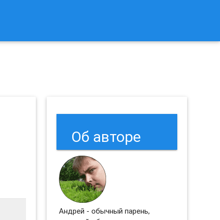
к Сбросить Настройки Браузеров Chrome и Firefox?
Об авторе
Андрей - обычный парень,