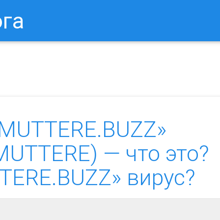
ога
в Браузере.
Как Сбросить Настройки Mozilla Firefox?
Ка
«MUTTERE.BUZZ»
n.MUTTERE) — что это?
TERE.BUZZ» вирус?