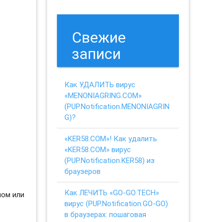
Свежие
записи
Как УДАЛИТЬ вирус
«MENONIAGRING.COM»
(PUP.Notification.MENONIAGRIN
G)?
«KER58.COM»! Как удалить
«KER58.COM» вирус
(PUP.Notification.KER58) из
браузеров
Как ЛЕЧИТЬ «GO-GO.TECH»
ном или
вирус (PUP.Notification.GO-GO)
в браузерах: пошаговая