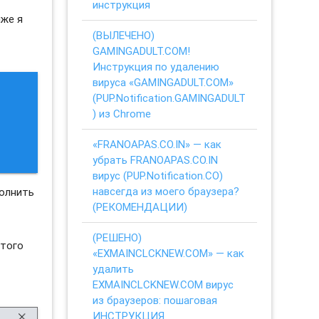
инструкция
иже я
(ВЫЛЕЧЕНО)
GAMINGADULT.COM!
Инструкция по удалению
вируса «GAMINGADULT.COM»
(PUP.Notification.GAMINGADULT
) из Chrome
«FRANOAPAS.CO.IN» — как
убрать FRANOAPAS.CO.IN
вирус (PUP.Notification.CO)
навсегда из моего браузера?
полнить
(РЕКОМЕНДАЦИИ)
(РЕШЕНО)
этого
«EXMAINCLCKNEW.COM» — как
удалить
EXMAINCLCKNEW.COM вирус
из браузеров: пошаговая
ИНСТРУКЦИЯ