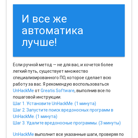
И все же
автоматика
лучше!
Если ручной метод — не для вас, и хочется более
легкий путь, существует множество
специализированного ПО, которое сделает всю
работу за вас. Я рекомендую воспользоваться
UnHackMe
от
Greatis Software
, выполнив все по
пошаговой инструкции.
Шаг 1. Установите UnHackMe. (1 минута)
Шаг 2. Запустите поиск вредоносных программ в
UnHackMe. (1 минута)
Шаг 3. Удалите вредоносные программы. (3 минуты)
UnHackMe
выполнит все указанные шаги, проверяя по