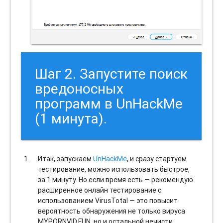
Шаг 2. Запустите поиск
вредоносных
программ в UnHackMe
(1 минута).
Итак, запускаем
UnHackMe
, и сразу стартуем
тестирование, можно использовать быстрое,
за 1 минуту. Но если время есть — рекомендую
расширенное онлайн тестирование с
использованием VirusTotal — это повысит
вероятность обнаружения не только вируса
MYPORNVID.FUN, но и остальной нечисти.