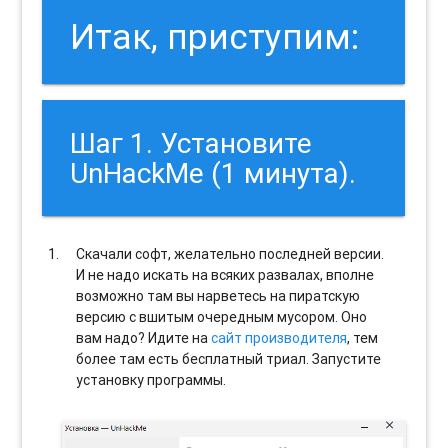
Итак, приступим:
Шаг 1. Установите
UnHackMe (1 минута).
Скачали софт, желательно последней версии.
И не надо искать на всяких развалах, вполне
возможно там вы нарветесь на пиратскую
версию с вшитым очередным мусором. Оно
вам надо? Идите на
сайт производителя
, тем
более там есть бесплатный триал. Запустите
установку программы.