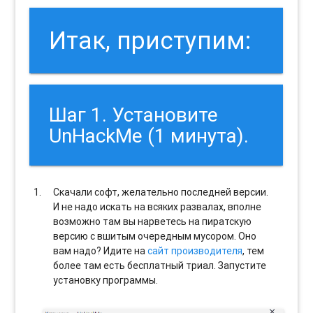
Итак, приступим:
Шаг 1. Установите
UnHackMe (1 минута).
Скачали софт, желательно последней версии.
И не надо искать на всяких развалах, вполне
возможно там вы нарветесь на пиратскую
версию с вшитым очередным мусором. Оно
вам надо? Идите на
сайт производителя
, тем
более там есть бесплатный триал. Запустите
установку программы.