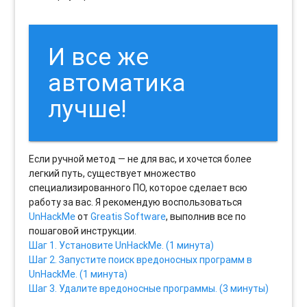
И все же
автоматика
лучше!
Если ручной метод — не для вас, и хочется более
легкий путь, существует множество
специализированного ПО, которое сделает всю
работу за вас. Я рекомендую воспользоваться
UnHackMe
от
Greatis Software
, выполнив все по
пошаговой инструкции.
Шаг 1. Установите UnHackMe. (1 минута)
Шаг 2. Запустите поиск вредоносных программ в
UnHackMe. (1 минута)
Шаг 3. Удалите вредоносные программы. (3 минуты)