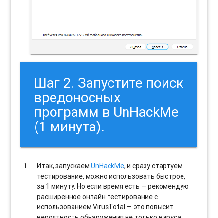
Шаг 2. Запустите поиск
вредоносных
программ в UnHackMe
(1 минута).
Итак, запускаем
UnHackMe
, и сразу стартуем
тестирование, можно использовать быстрое,
за 1 минуту. Но если время есть — рекомендую
расширенное онлайн тестирование с
использованием VirusTotal — это повысит
вероятность обнаружения не только вируса