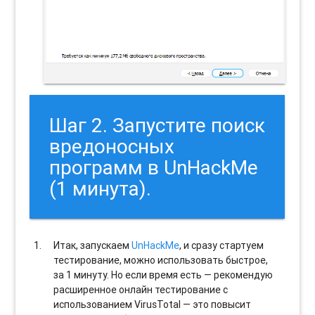
Шаг 2. Запустите поиск
вредоносных
программ в UnHackMe
(1 минута).
Итак, запускаем
UnHackMe
, и сразу стартуем
тестирование, можно использовать быстрое,
за 1 минуту. Но если время есть — рекомендую
расширенное онлайн тестирование с
использованием VirusTotal — это повысит