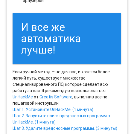
браузеров.
И все же
автоматика
лучше!
Если ручной метод — не для вас, и хочется более
легкий путь, существует множество
специализированного ПО, которое сделает всю
работу за вас. Я рекомендую воспользоваться
UnHackMe
от
Greatis Software
, выполнив все по
пошаговой инструкции.
Шаг 1. Установите UnHackMe. (1 минута)
Шаг 2. Запустите поиск вредоносных программ в
UnHackMe. (1 минута)
Шаг 3. Удалите вредоносные программы. (3 минуты)