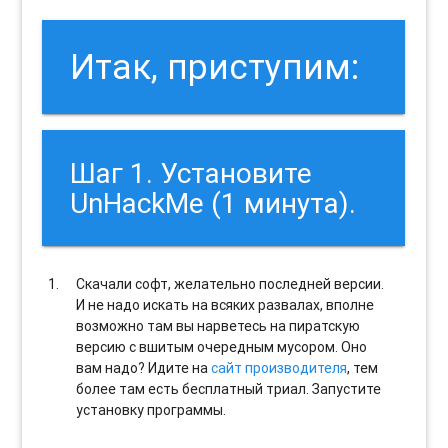
Итак, приступим:
Шаг 1. Установите
UnHackMe (1 минута).
Скачали софт, желательно последней версии.
И не надо искать на всяких развалах, вполне
возможно там вы нарветесь на пиратскую
версию с вшитым очередным мусором. Оно
вам надо? Идите на
сайт производителя
, тем
более там есть бесплатный триал. Запустите
установку программы.