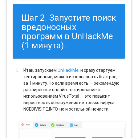
Шаг 2. Запустите поиск
вредоносных
программ в UnHackMe
(1 минута).
Итак, запускаем
UnHackMe
, и сразу стартуем
тестирование, можно использовать быстрое,
за 1 минуту. Но если время есть — рекомендую
расширенное онлайн тестирование с
использованием VirusTotal — это повысит
вероятность обнаружения не только вируса
NCEDIVISITE.INFO, но и остальной нечисти.