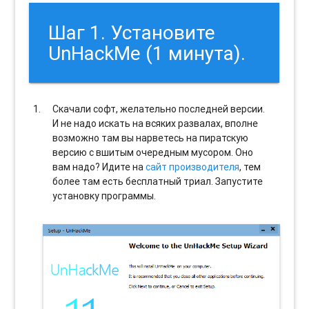
Шаг 1. Установите
UnHackMe (1 минута).
Скачали софт, желательно последней версии.
И не надо искать на всяких развалах, вполне
возможно там вы нарветесь на пиратскую
версию с вшитым очередным мусором. Оно
вам надо? Идите на
сайт производителя
, тем
более там есть бесплатный триал. Запустите
установку программы.