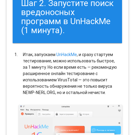
Шаг 2. Запустите поиск
вредоносных
программ в UnHackMe
(1 минута).
Итак, запускаем
UnHackMe
, и сразу стартуем
тестирование, можно использовать быстрое,
за 1 минуту. Но если время есть — рекомендую
расширенное онлайн тестирование с
использованием VirusTotal — это повысит
вероятность обнаружения не только вируса
NEWP-NERL.ORG, но и остальной нечисти.