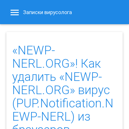
Записки вирусолога
«NEWP-
NERL.ORG»! Как
удалить «NEWP-
NERL.ORG» вирус
(PUP.Notification.N
EWP-NERL) из