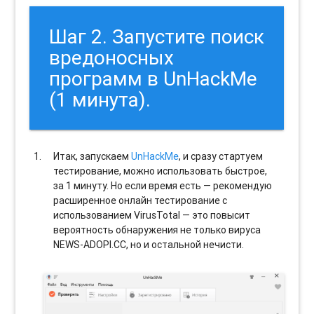
Шаг 2. Запустите поиск
вредоносных
программ в UnHackMe
(1 минута).
Итак, запускаем
UnHackMe
, и сразу стартуем
тестирование, можно использовать быстрое,
за 1 минуту. Но если время есть — рекомендую
расширенное онлайн тестирование с
использованием VirusTotal — это повысит
вероятность обнаружения не только вируса
NEWS-ADOPI.CC, но и остальной нечисти.