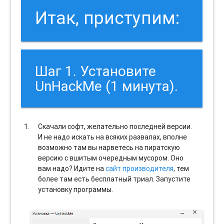
Итак, приступим:
Шаг 1. Установите
UnHackMe (1 минута).
Скачали софт, желательно последней версии.
И не надо искать на всяких развалах, вполне
возможно там вы нарветесь на пиратскую
версию с вшитым очередным мусором. Оно
вам надо? Идите на
сайт производителя
, тем
более там есть бесплатный триал. Запустите
установку программы.