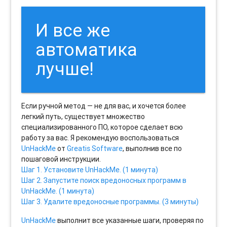
И все же
автоматика
лучше!
Если ручной метод — не для вас, и хочется более
легкий путь, существует множество
специализированного ПО, которое сделает всю
работу за вас. Я рекомендую воспользоваться
UnHackMe
от
Greatis Software
, выполнив все по
пошаговой инструкции.
Шаг 1. Установите UnHackMe. (1 минута)
Шаг 2. Запустите поиск вредоносных программ в
UnHackMe. (1 минута)
Шаг 3. Удалите вредоносные программы. (3 минуты)
UnHackMe
выполнит все указанные шаги, проверяя по