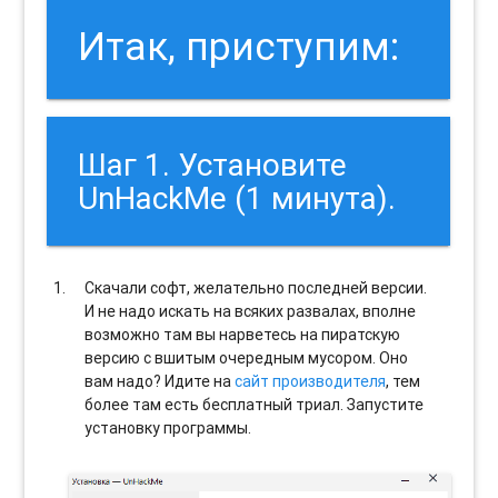
Итак, приступим:
Шаг 1. Установите
UnHackMe (1 минута).
Скачали софт, желательно последней версии.
И не надо искать на всяких развалах, вполне
возможно там вы нарветесь на пиратскую
версию с вшитым очередным мусором. Оно
вам надо? Идите на
сайт производителя
, тем
более там есть бесплатный триал. Запустите
установку программы.