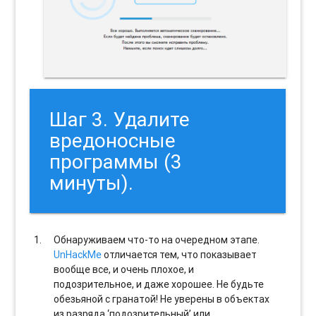
Шаг 3. Удалите
вредоносные
программы (3
минуты).
Обнаруживаем что-то на очередном этапе.
UnHackMe
отличается тем, что показывает
вообще все, и очень плохое, и
подозрительное, и даже хорошее. Не будьте
обезьяной с гранатой! Не уверены в объектах
из разряда ‘подозрительный’ или