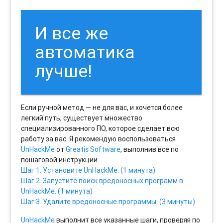
И все же
автоматика
лучше!
Если ручной метод — не для вас, и хочется более
легкий путь, существует множество
специализированного ПО, которое сделает всю
работу за вас. Я рекомендую воспользоваться
UnHackMe
от
Greatis Software
, выполнив все по
пошаговой инструкции.
Шаг 1. Установите UnHackMe. (1 минута)
Шаг 2. Запустите поиск вредоносных программ в
UnHackMe. (1 минута)
Шаг 3. Удалите вредоносные программы. (3 минуты)
UnHackMe
выполнит все указанные шаги, проверяя по