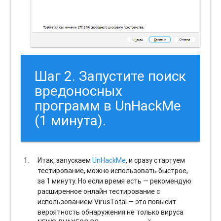
Шаг 2. Запустите поиск
вредоносных
программ в UnHackMe
(1 минута).
Итак, запускаем
UnHackMe
, и сразу стартуем
тестирование, можно использовать быстрое,
за 1 минуту. Но если время есть — рекомендую
расширенное онлайн тестирование с
использованием VirusTotal — это повысит
вероятность обнаружения не только вируса