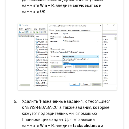
нажмите
Win + R
, введите
services.msc
и
нажмите OK.
Удалить ‘Назначенные задания’, относящиеся
к NEWS-FEDABA.CC, а также задания, которые
кажутся подозрительными, с помощью
Планировщика задач. Для его вызова
нажмите
Win + R
, введите
taskschd.msc
и