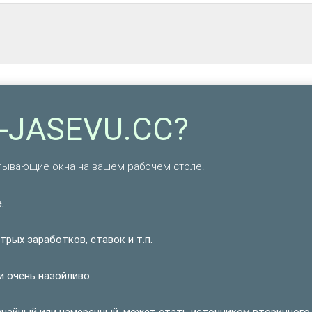
S-JASEVU.CC?
ывающие окна на вашем рабочем столе.
.
рых заработков, ставок и т.п.
и очень назойливо.
учайный или намеренный, может стать источником вторичного