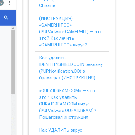
Chrome
(ИНСТРУКЦИЯ)
«GAMERHIT.CO»
(PUP.Adware.GAMERHIT) — что
это? Как лечить
«GAMERHIT.CO» вирус?
Как удалить
IDENTITYSHIELD.CO.IN рекламу
(PUP.Notification.CO) в
браузерах (ИНСТРУКЦИЯ)
«OURAIDREAM.COM» — что
это? Как удалить
OURAIDREAM.COM вирус
(PUP.Adware.OURAIDREAM)?
Пошаговая инструкция
Как УДАЛИТЬ вирус