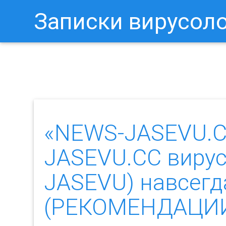
Записки вирусол
Как Отключить Уведомления 
«NEWS-JASEVU.CC
JASEVU.CC вирус 
JASEVU) навсегд
(РЕКОМЕНДАЦИ