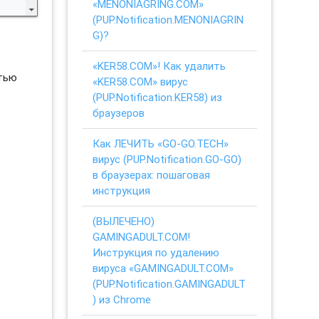
«MENONIAGRING.COM»
(PUP.Notification.MENONIAGRIN
G)?
«KER58.COM»! Как удалить
стью
«KER58.COM» вирус
(PUP.Notification.KER58) из
браузеров
Как ЛЕЧИТЬ «GO-GO.TECH»
вирус (PUP.Notification.GO-GO)
в браузерах: пошаговая
инструкция
(ВЫЛЕЧЕНО)
GAMINGADULT.COM!
Инструкция по удалению
вируса «GAMINGADULT.COM»
(PUP.Notification.GAMINGADULT
) из Chrome