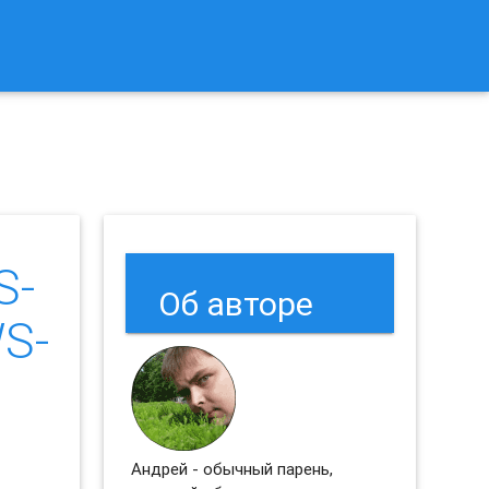
к Сбросить Настройки Браузеров Chrome и Firefox?
S-
Об авторе
WS-
Андрей - обычный парень,