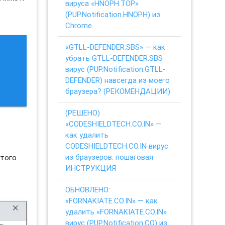
вируса «HNOPH.TOP»
(PUP.Notification.HNOPH) из
Chrome
«GTLL-DEFENDER.SBS» — как
убрать GTLL-DEFENDER.SBS
вирус (PUP.Notification.GTLL-
DEFENDER) навсегда из моего
браузера? (РЕКОМЕНДАЦИИ)
(РЕШЕНО)
«CODESHIELDTECH.CO.IN» —
как удалить
CODESHIELDTECH.CO.IN вирус
из браузеров: пошаговая
этого
ИНСТРУКЦИЯ
ОБНОВЛЕНО:
«FORNAKIATE.CO.IN» — как
удалить «FORNAKIATE.CO.IN»
вирус (PUP.Notification.CO) из