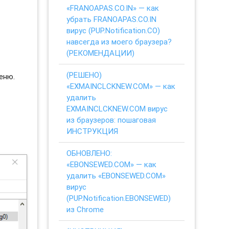
«FRANOAPAS.CO.IN» — как
убрать FRANOAPAS.CO.IN
вирус (PUP.Notification.CO)
навсегда из моего браузера?
(РЕКОМЕНДАЦИИ)
(РЕШЕНО)
еню.
«EXMAINCLCKNEW.COM» — как
удалить
EXMAINCLCKNEW.COM вирус
из браузеров: пошаговая
ИНСТРУКЦИЯ
ОБНОВЛЕНО:
«EBONSEWED.COM» — как
удалить «EBONSEWED.COM»
вирус
(PUP.Notification.EBONSEWED)
из Chrome