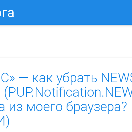
ога
в Браузере.
Как Сбросить Настройки Mozilla Firefox?
Ка
» — как убрать NEW
(PUP.Notification.NE
а из моего браузера?
И)