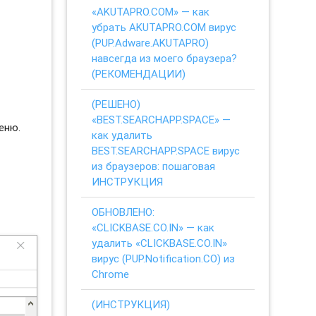
«AKUTAPRO.COM» — как
убрать AKUTAPRO.COM вирус
(PUP.Adware.AKUTAPRO)
навсегда из моего браузера?
(РЕКОМЕНДАЦИИ)
(РЕШЕНО)
«BEST.SEARCHAPP.SPACE» —
еню.
как удалить
BEST.SEARCHAPP.SPACE вирус
из браузеров: пошаговая
ИНСТРУКЦИЯ
ОБНОВЛЕНО:
«CLICKBASE.CO.IN» — как
удалить «CLICKBASE.CO.IN»
вирус (PUP.Notification.CO) из
Chrome
(ИНСТРУКЦИЯ)