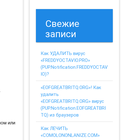
Свежие
записи
Как УДАЛИТЬ вирус
«FREDDYOCTAVIO.PRO»
(PUP.Notification.FREDDYOCTAV
IO)?
«EOFGREATBRITQ.ORG»! Как
.
удалить
«EOFGREATBRITQ.ORG» вирус
(PUP.Notification.EOFGREATBRI
TQ) из браузеров
ном или
Как ЛЕЧИТЬ
«COMOLONONLANIZE.COM»