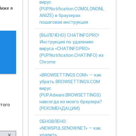
вирус
Ниже я
(PUP.Notification.COMOLONONL
ANIZE) в браузерах:
пошаговая инструкция
(ВЫЛЕЧЕНО) CHATINFO.PRO!
Инструкция по удалению
вируса «CHATINFO.PRO»
(PUP.Notification.CHATINFO) из
Chrome
«BROWSETTINGS.COM» — как
убрать BROWSETTINGS.COM
вирус
(PUP.Adware.BROWSETTINGS)
навсегда из моего браузера?
этого
(РЕКОМЕНДАЦИИ)
ОБНОВЛЕНО:
«NEWSPULSENOW.NET» — как
удалить