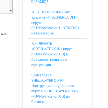
DREAMS)?
«HIGEDGENE.COM»! Как
удалить «HIGEDGENE.COM»
вирус
(PUP.Notification.HIGEDGENE)
из браузеров
стью
Как ЛЕЧИТЬ
«COEGNATE.CO.IN» вирус
(PUP.Notification.CO) в
браузерах: пошаговая
инструкция
(ВЫЛЕЧЕНО)
SHIELDLAYER.CO.IN!
Инструкция по удалению
вируса «SHIELDLAYER.CO.IN»
(PUP.Notification.CO) из
Chrome