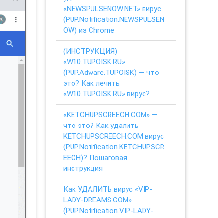
«NEWSPULSENOW.NET» вирус
(PUP.Notification.NEWSPULSEN
OW) из Chrome
(ИНСТРУКЦИЯ)
«W10.TUPOISK.RU»
(PUP.Adware.TUPOISK) — что
это? Как лечить
«W10.TUPOISK.RU» вирус?
«KETCHUPSCREECH.COM» —
что это? Как удалить
KETCHUPSCREECH.COM вирус
(PUP.Notification.KETCHUPSCR
EECH)? Пошаговая
инструкция
Как УДАЛИТЬ вирус «VIP-
LADY-DREAMS.COM»
(PUP.Notification.VIP-LADY-