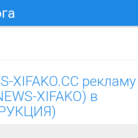
ога
в Браузере.
Как Сбросить Настройки Mozilla Firefox?
Ка
S-XIFAKO.CC рекламу
.NEWS-XIFAKO) в
ТРУКЦИЯ)