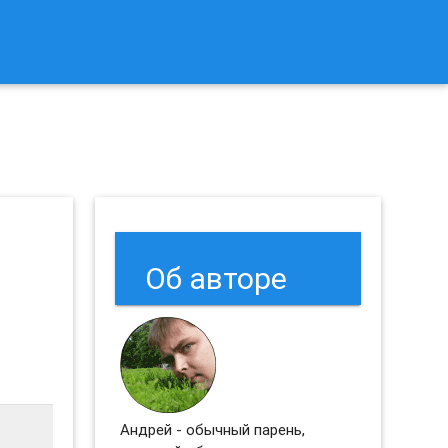
к Сбросить Настройки Браузеров Chrome и Firefox?
Об авторе
Андрей - обычный парень,