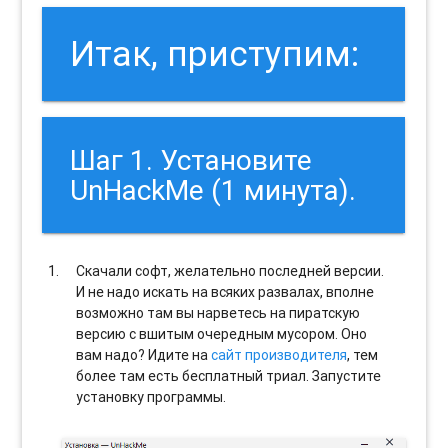
Итак, приступим:
Шаг 1. Установите
UnHackMe (1 минута).
Скачали софт, желательно последней версии.
И не надо искать на всяких развалах, вполне
возможно там вы нарветесь на пиратскую
версию с вшитым очередным мусором. Оно
вам надо? Идите на
сайт производителя
, тем
более там есть бесплатный триал. Запустите
установку программы.