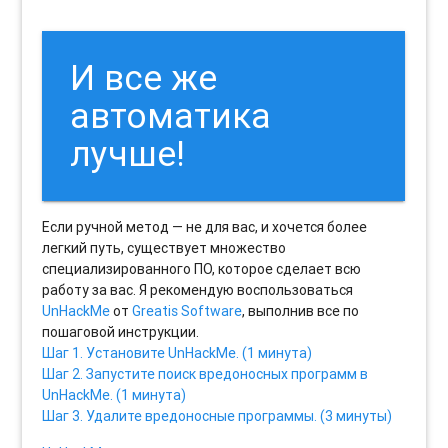
И все же
автоматика
лучше!
Если ручной метод — не для вас, и хочется более
легкий путь, существует множество
специализированного ПО, которое сделает всю
работу за вас. Я рекомендую воспользоваться
UnHackMe
от
Greatis Software
, выполнив все по
пошаговой инструкции.
Шаг 1. Установите UnHackMe. (1 минута)
Шаг 2. Запустите поиск вредоносных программ в
UnHackMe. (1 минута)
Шаг 3. Удалите вредоносные программы. (3 минуты)