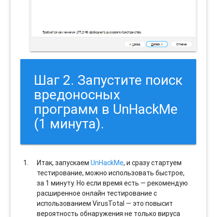
Шаг 2. Запустите поиск
вредоносных
программ в UnHackMe
(1 минута).
Итак, запускаем
UnHackMe
, и сразу стартуем
тестирование, можно использовать быстрое,
за 1 минуту. Но если время есть — рекомендую
расширенное онлайн тестирование с
использованием VirusTotal — это повысит
вероятность обнаружения не только вируса