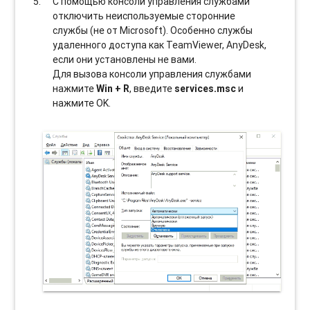
С помощью консоли управления службами
отключить неиспользуемые сторонние
службы (не от Microsoft). Особенно службы
удаленного доступа как TeamViewer, AnyDesk,
если они установлены не вами.
Для вызова консоли управления службами
нажмите
Win + R
, введите
services.msc
и
нажмите OK.