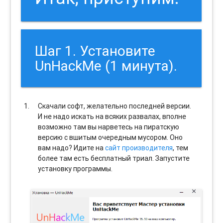
Шаг 1. Установите
UnHackMe (1 минута).
Скачали софт, желательно последней версии.
И не надо искать на всяких развалах, вполне
возможно там вы нарветесь на пиратскую
версию с вшитым очередным мусором. Оно
вам надо? Идите на
сайт производителя
, тем
более там есть бесплатный триал. Запустите
установку программы.