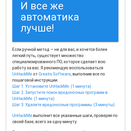
И все же
автоматика
лучше!
Если ручной метод — не для вас, и хочется более
легкий путь, существует множество
специализированного ПО, которое сделает всю
работу за вас. Я рекомендую воспользоваться
UnHackMe
от
Greatis Software
, выполнив все по
пошаговой инструкции.
Шаг 1. Установите UnHackMe. (1 минута)
Шаг 2. Запустите поиск вредоносных программ в
UnHackMe. (1 минута)
Шаг 3. Удалите вредоносные программы. (3 минуты)
UnHackMe
выполнит все указанные шаги, проверяя по
своей базе, всего за одну минуту.