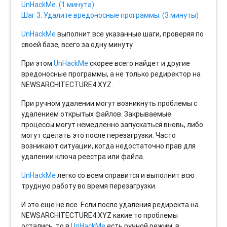
UnHackMe. (1 минута)
Шаг 3. Удалите вредоносные программы. (3 минуты)
UnHackMe
выполнит все указанные шаги, проверяя по
своей базе, всего за одну минуту.
При этом
UnHackMe
скорее всего найдет и другие
вредоносные программы, а не только редиректор на
NEWSARCHITECTURE4.XYZ.
При ручном удалении могут возникнуть проблемы с
удалением открытых файлов. Закрываемые
процессы могут немедленно запускаться вновь, либо
могут сделать это после перезагрузки. Часто
возникают ситуации, когда недостаточно прав для
удалении ключа реестра или файла.
UnHackMe
легко со всем справится и выполнит всю
трудную работу во время перезагрузки.
И это еще не все. Если после удаления редиректа на
NEWSARCHITECTURE4.XYZ какие то проблемы
остались, то в
UnHackMe
есть ручной режим, в