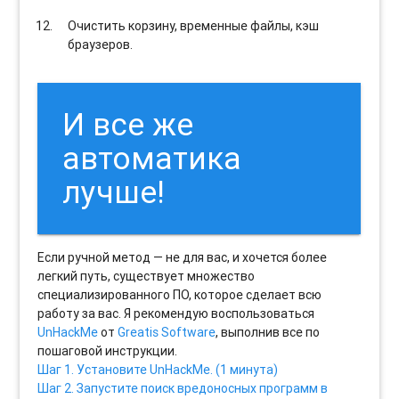
Очистить корзину, временные файлы, кэш
браузеров.
И все же
автоматика
лучше!
Если ручной метод — не для вас, и хочется более
легкий путь, существует множество
специализированного ПО, которое сделает всю
работу за вас. Я рекомендую воспользоваться
UnHackMe
от
Greatis Software
, выполнив все по
пошаговой инструкции.
Шаг 1. Установите UnHackMe. (1 минута)
Шаг 2. Запустите поиск вредоносных программ в