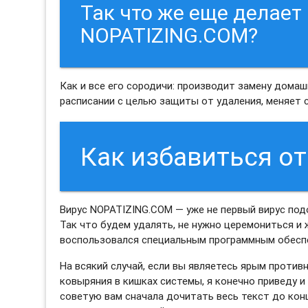
Так что же еще делает
NOPATIZING.COM?
Как и все его сородичи: производит замену дома
расписании с целью защиты от удаления, меняет 
Как избавиться о
Вирус NOPATIZING.COM — уже не первый вирус под
Так что будем удалять, не нужно церемониться и ж
воспользовался специальным программным обес
На всякий случай, если вы являетесь ярым проти
ковыряния в кишках системы, я конечно приведу 
советую вам сначала дочитать весь текст до кон