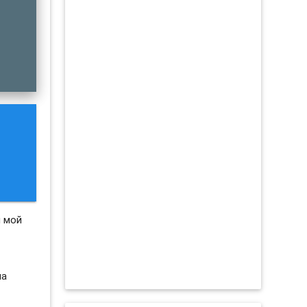
л мой
на