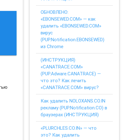
ОБНОВЛЕНО:
«EBONSEWED.COM» — как
удалить «EBONSEWED.COM»
вирус
(PUP.Notification.EBONSEWED)
из Chrome
(ИНСТРУКЦИЯ)
«CANATRACE.COM»
(PUP.Adware.CANATRACE) —
что это? Как лечить
стью
«CANATRACE.COM» вирус?
Как удалить NOLOXANS.CO.IN
рекламу (PUP.Notification.CO) в
браузерах (ИНСТРУКЦИЯ)
«PLURCHLES.CO.IN» — что
это? Как удалить