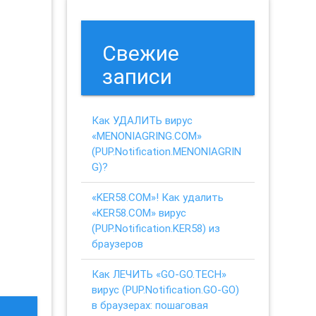
Свежие
записи
Как УДАЛИТЬ вирус
«MENONIAGRING.COM»
(PUP.Notification.MENONIAGRIN
G)?
«KER58.COM»! Как удалить
«KER58.COM» вирус
(PUP.Notification.KER58) из
браузеров
Как ЛЕЧИТЬ «GO-GO.TECH»
вирус (PUP.Notification.GO-GO)
в браузерах: пошаговая