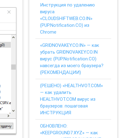
Инструкция по удалению
вируса
«CLOUDSHIFTWEB.CO.IN»
(PUP.Notification.CO) из
Chrome
«GRIDNOVAKEY.CO.IN» — как
убрать GRIDNOVAKEY.CO.IN
вирус (PUP.Notification.CO)
навсегда из моего браузера?
(РЕКОМЕНДАЦИИ)
(РЕШЕНО) «HEALTHVOT.COM»
— как удалить
HEALTHVOT.COM вирус из
браузеров: пошаговая
ИНСТРУКЦИЯ
ОБНОВЛЕНО:
«KEEPGROUND7.XYZ» — как