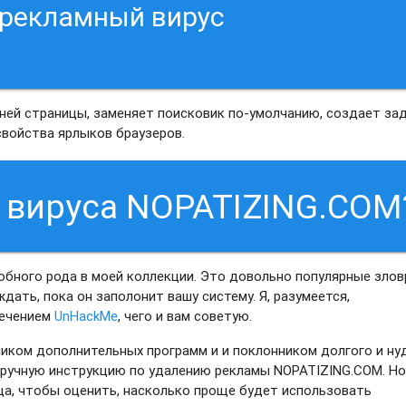
 рекламный вирус
шней страницы, заменяет поисковик по-умолчанию, создает зад
свойства ярлыков браузеров.
т вируса NOPATIZING.COM
обного рода в моей коллекции. Это довольно популярные злов
дать, пока он заполонит вашу систему. Я, разумеется,
печением
UnHackMe
, чего и вам советую.
вником дополнительных программ и и поклонником долгого и ну
и ручную инструкцию по удалению рекламы NOPATIZING.COM. Н
ца, чтобы оценить, насколько проще будет использовать