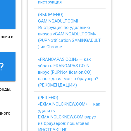
инструкция
(ВЫЛЕЧЕНО)
GAMINGADULT.COM!
Инструкция по удалению
вируса «GAMINGADULT.COM»
ания в
(PUP.Notification.GAMINGADULT
) из Chrome
«FRANOAPAS.CO.IN» — как
?
убрать FRANOAPAS.CO.IN
вирус (PUP.Notification.CO)
навсегда из моего браузера?
(РЕКОМЕНДАЦИИ)
реды.
(РЕШЕНО)
«EXMAINCLCKNEW.COM» — как
удалить
дного
EXMAINCLCKNEW.COM вирус
о
из браузеров: пошаговая
ИНСТРУКЦИЯ