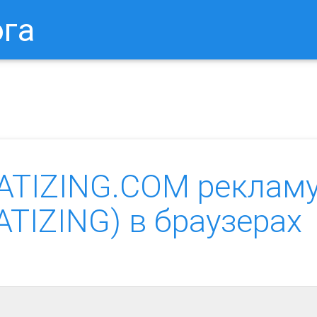
ога
в Браузере.
Как Сбросить Настройки Mozilla Firefox?
Ка
ATIZING.COM реклам
TIZING) в браузерах