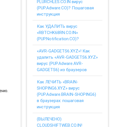
PLURCHLES.CO.IN вирус
(PUP.Adware.CO)? Пошаговая
инструкция
Как УДАЛИТЬ вирус
«RBTCHK68RN.CO.IN»
(PUP.Notification.CO)?
«AVR-GADGETS6.XYZ»! Как
удалить «AVR-GADGETS6.XYZ»
вирус (PUP.Adware.AVR-
GADGETS6) из браузеров
Как ЛЕЧИТЬ «BRAIN-
SHOPING6.XYZ» вирус
еню.
(PUP.Adware.BRAIN-SHOPING6)
в браузерах: пошаговая
инструкция
(ВЫЛЕЧЕНО)
CLOUDSHIFTWEB.CO.IN!