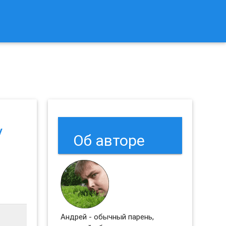
к Сбросить Настройки Браузеров Chrome и Firefox?
у
Об авторе
Андрей - обычный парень,