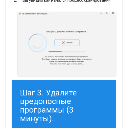
Мы увидим как начался процесс сканирования.
Шаг 3. Удалите
вредоносные
программы (3
минуты).