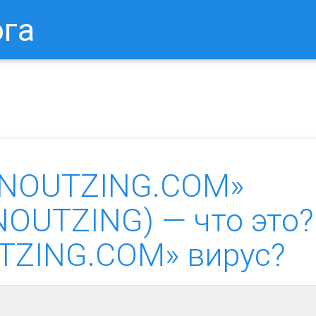
ога
в Браузере.
Как Сбросить Настройки Mozilla Firefox?
Ка
«NOUTZING.COM»
.NOUTZING) — что это?
TZING.COM» вирус?