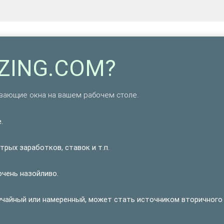
TZING.COM?
ающие окна на вашем рабочем столе.
.
рых заработков, ставок и т.п.
очень назойливо.
учайный или намеренный, может стать источником вторичного