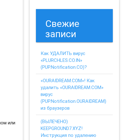
Свежие
записи
Как УДАЛИТЬ вирус
«PLURCHLES.CO.IN»
(PUP.Notification.CO)?
«OURAIDREAM.COM»! Как
удалить «OURAIDREAM.COM»
вирус
(PUP.Notification.OURAIDREAM)
из браузеров
(ВЫЛЕЧЕНО)
ном или
KEEPGROUND7.XYZ!
Инструкция по удалению