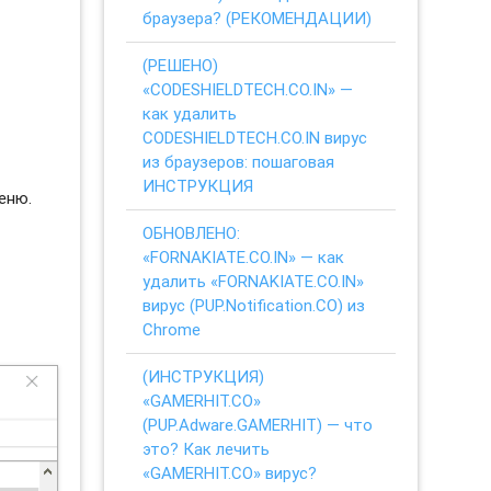
браузера? (РЕКОМЕНДАЦИИ)
(РЕШЕНО)
«CODESHIELDTECH.CO.IN» —
как удалить
CODESHIELDTECH.CO.IN вирус
из браузеров: пошаговая
ИНСТРУКЦИЯ
еню.
ОБНОВЛЕНО:
«FORNAKIATE.CO.IN» — как
удалить «FORNAKIATE.CO.IN»
вирус (PUP.Notification.CO) из
Chrome
(ИНСТРУКЦИЯ)
«GAMERHIT.CO»
(PUP.Adware.GAMERHIT) — что
это? Как лечить
«GAMERHIT.CO» вирус?