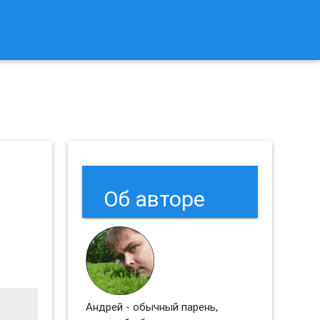
к Сбросить Настройки Браузеров Chrome и Firefox?
Об авторе
Андрей - обычный парень,