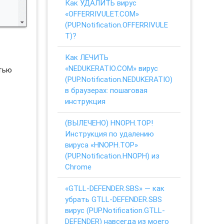
Как УДАЛИТЬ вирус
«OFFERRIVULET.COM»
(PUP.Notification.OFFERRIVULE
T)?
Как ЛЕЧИТЬ
«NEDUKERATIO.COM» вирус
стью
(PUP.Notification.NEDUKERATIO)
в браузерах: пошаговая
инструкция
(ВЫЛЕЧЕНО) HNOPH.TOP!
Инструкция по удалению
вируса «HNOPH.TOP»
(PUP.Notification.HNOPH) из
Chrome
«GTLL-DEFENDER.SBS» — как
убрать GTLL-DEFENDER.SBS
вирус (PUP.Notification.GTLL-
DEFENDER) навсегда из моего