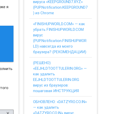
вируса «KEEPGROUND7.XYZ»
иже я
(PUP.Notification.KEEPGROUND7
) из Chrome
«FINISHUPWORLD.COM» — как
убрать FINISHUPWORLD.COM
вирус
(PUP.Notification.FINISHUPWOR
LD) навсегда из моего
браузера? (РЕКОМЕНДАЦИИ)
(РЕШЕНО)
«EEJHLDTOOTTULERIN.ORG» —
полнить
как удалить
EEJHLDTOOTTULERIN.ORG
вирус из браузеров:
этого
пошаговая ИНСТРУКЦИЯ
ОБНОВЛЕНО: «DATZYRO.CO.IN»
— как удалить
«DATZYRO.CO.IN» вирус