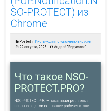
(PUP.Notification.N
SO-PROTECT) из
Chrome
Posted in
Инструкции по удалению вирусов
22 августа, 2025
Андрей "Вирусолог"
Что такое NSO-
PROTECT.PRO?
NSO-PROTECT.PRO — показывает рекламные
всплывающие окна на вашем рабочем столе.