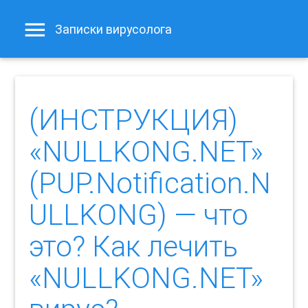
Записки вирусолога
(ИНСТРУКЦИЯ)
«NULLKONG.NET»
(PUP.Notification.N
ULLKONG) — что
это? Как лечить
«NULLKONG.NET»