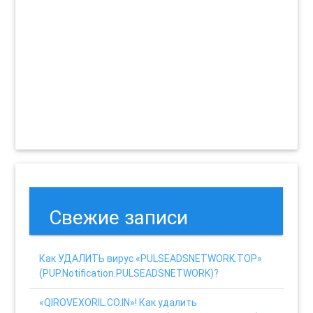
Свежие записи
Как УДАЛИТЬ вирус «PULSEADSNETWORK.TOP»
(PUP.Notification.PULSEADSNETWORK)?
«QIROVEXORIL.CO.IN»! Как удалить