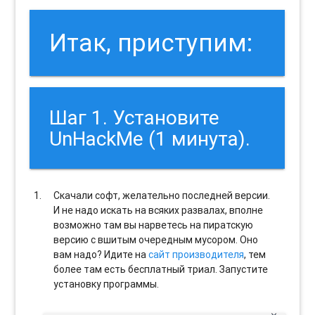
Итак, приступим:
Шаг 1. Установите
UnHackMe (1 минута).
Скачали софт, желательно последней версии.
И не надо искать на всяких развалах, вполне
возможно там вы нарветесь на пиратскую
версию с вшитым очередным мусором. Оно
вам надо? Идите на
сайт производителя
, тем
более там есть бесплатный триал. Запустите
установку программы.