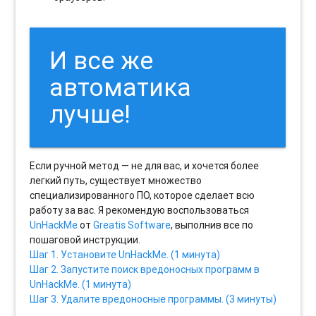
И все же
автоматика
лучше!
Если ручной метод — не для вас, и хочется более
легкий путь, существует множество
специализированного ПО, которое сделает всю
работу за вас. Я рекомендую воспользоваться
UnHackMe
от
Greatis Software
, выполнив все по
пошаговой инструкции.
Шаг 1. Установите UnHackMe. (1 минута)
Шаг 2. Запустите поиск вредоносных программ в
UnHackMe. (1 минута)
Шаг 3. Удалите вредоносные программы. (3 минуты)