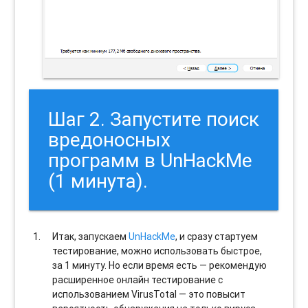
Шаг 2. Запустите поиск
вредоносных
программ в UnHackMe
(1 минута).
Итак, запускаем
UnHackMe
, и сразу стартуем
тестирование, можно использовать быстрое,
за 1 минуту. Но если время есть — рекомендую
расширенное онлайн тестирование с
использованием VirusTotal — это повысит