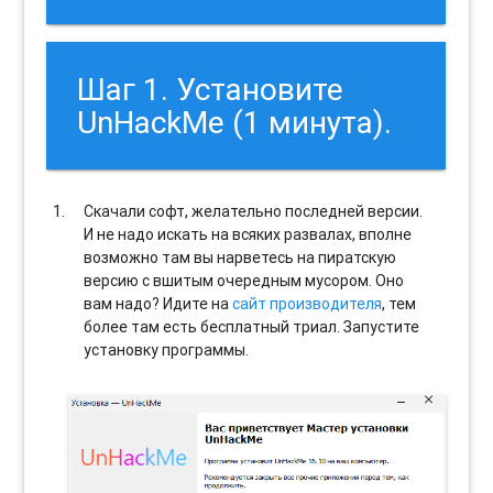
Шаг 1. Установите
UnHackMe (1 минута).
Скачали софт, желательно последней версии.
И не надо искать на всяких развалах, вполне
возможно там вы нарветесь на пиратскую
версию с вшитым очередным мусором. Оно
вам надо? Идите на
сайт производителя
, тем
более там есть бесплатный триал. Запустите
установку программы.