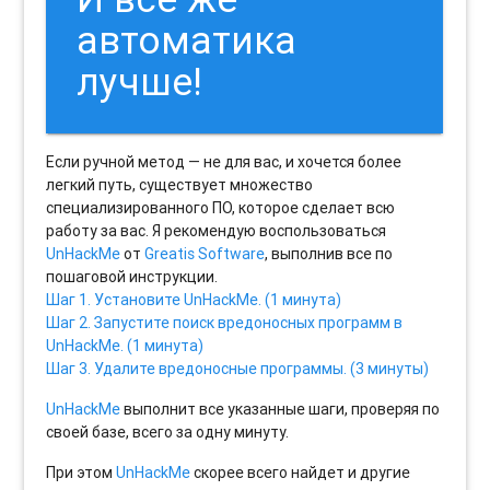
автоматика
лучше!
Если ручной метод — не для вас, и хочется более
легкий путь, существует множество
специализированного ПО, которое сделает всю
работу за вас. Я рекомендую воспользоваться
UnHackMe
от
Greatis Software
, выполнив все по
пошаговой инструкции.
Шаг 1. Установите UnHackMe. (1 минута)
Шаг 2. Запустите поиск вредоносных программ в
UnHackMe. (1 минута)
Шаг 3. Удалите вредоносные программы. (3 минуты)
UnHackMe
выполнит все указанные шаги, проверяя по
своей базе, всего за одну минуту.
При этом
UnHackMe
скорее всего найдет и другие