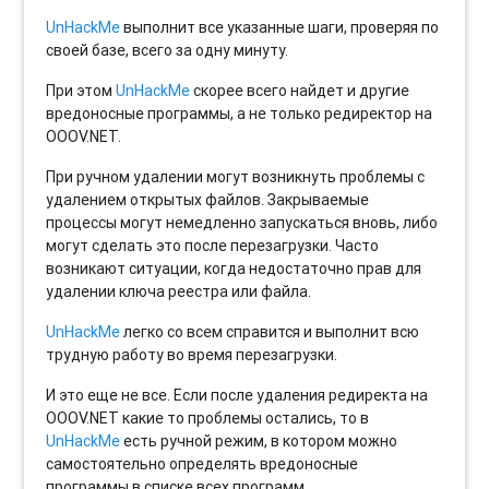
UnHackMe
выполнит все указанные шаги, проверяя по
своей базе, всего за одну минуту.
При этом
UnHackMe
скорее всего найдет и другие
вредоносные программы, а не только редиректор на
OOOV.NET.
При ручном удалении могут возникнуть проблемы с
удалением открытых файлов. Закрываемые
процессы могут немедленно запускаться вновь, либо
могут сделать это после перезагрузки. Часто
возникают ситуации, когда недостаточно прав для
удалении ключа реестра или файла.
UnHackMe
легко со всем справится и выполнит всю
трудную работу во время перезагрузки.
И это еще не все. Если после удаления редиректа на
OOOV.NET какие то проблемы остались, то в
UnHackMe
есть ручной режим, в котором можно
самостоятельно определять вредоносные
программы в списке всех программ.