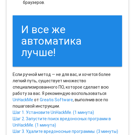
браузеров.
И все же
автоматика
лучше!
Если ручной метод — не для вас, и хочется более
легкий путь, существует множество
специализированного ПО, которое сделает всю
работу за вас. Я рекомендую воспользоваться
UnHackMe
от
Greatis Software
, выполнив все по
пошаговой инструкции.
Шаг 1. Установите UnHackMe. (1 минута)
Шаг 2. Запустите поиск вредоносных программ в
UnHackMe. (1 минута)
Шаг 3. Удалите вредоносные программы. (3 минуты)