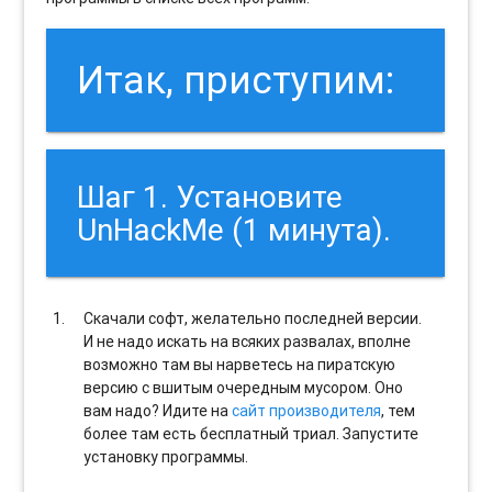
Итак, приступим:
Шаг 1. Установите
UnHackMe (1 минута).
Скачали софт, желательно последней версии.
И не надо искать на всяких развалах, вполне
возможно там вы нарветесь на пиратскую
версию с вшитым очередным мусором. Оно
вам надо? Идите на
сайт производителя
, тем
более там есть бесплатный триал. Запустите
установку программы.