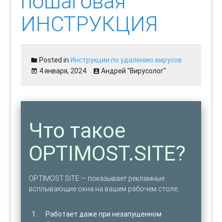
пошаговая
ИНСТРУКЦИЯ
Posted in
Инструкции по удалению вирусов
4 января, 2024
Андрей "Вирусолог"
Что такое
OPTIMOST.SITE?
OPTIMOST.SITE — показывает рекламные
всплывающие окна на вашем рабочем столе.
Работает даже при незапущенном