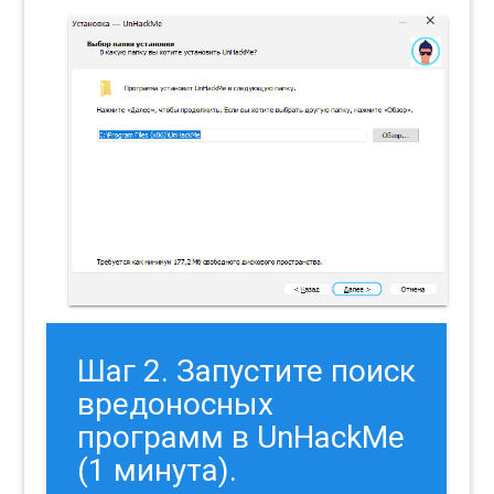
Шаг 2. Запустите поиск
вредоносных
программ в UnHackMe
(1 минута).