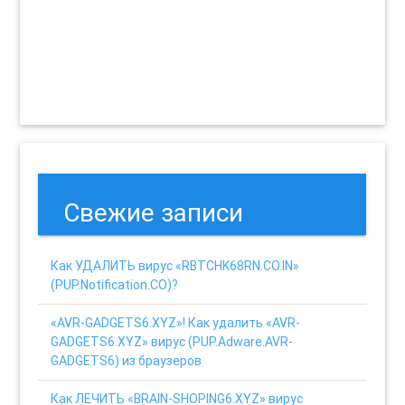
Свежие записи
Как УДАЛИТЬ вирус «RBTCHK68RN.CO.IN»
(PUP.Notification.CO)?
«AVR-GADGETS6.XYZ»! Как удалить «AVR-
GADGETS6.XYZ» вирус (PUP.Adware.AVR-
GADGETS6) из браузеров
Как ЛЕЧИТЬ «BRAIN-SHOPING6.XYZ» вирус