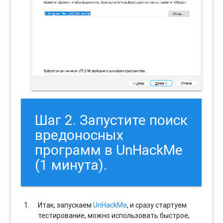
Шаг 2. Запустите поиск
вредоносных
программ в UnHackMe
(1 минута).
Итак, запускаем
UnHackMe
, и сразу стартуем
тестирование, можно использовать быстрое,