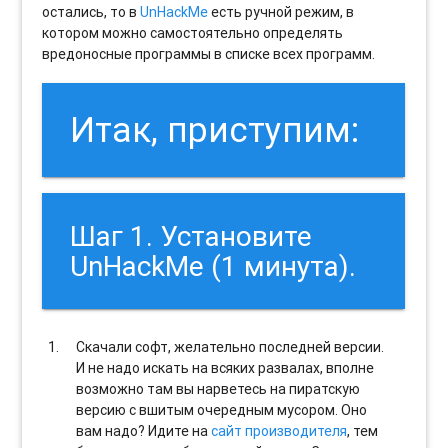
остались, то в
UnHackMe
есть ручной режим, в
котором можно самостоятельно определять
вредоносные программы в списке всех программ.
Итак, приступим:
Шаг 1. Установите
UnHackMe (1 минута).
Скачали софт, желательно последней версии.
И не надо искать на всяких развалах, вполне
возможно там вы нарветесь на пиратскую
версию с вшитым очередным мусором. Оно
вам надо? Идите на
сайт производителя
, тем