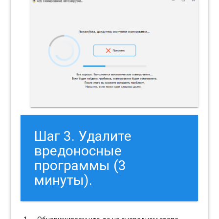
Шаг 3. Удалите
вредоносные
программы (3
минуты).