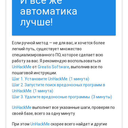
И все же
автоматика
лучше!
Если ручной метод — не для вас, и хочется более
легкий путь, существует множество
специализированного ПО, которое сделает всю
работу за вас. Я рекомендую воспользоваться
UnHackMe
от
Greatis Software
, выполнив все по
пошаговой инструкции.
Шаг 1. Установите UnHackMe. (1 минута)
Шаг 2. Запустите поиск вредоносных программ в
UnHackMe. (1 минута)
Шаг 3. Удалите вредоносные программы. (3 минуты)
UnHackMe
выполнит все указанные шаги, проверяя по
своей базе, всего за одну минуту.
При этом
UnHackMe
скорее всего найдет и другие