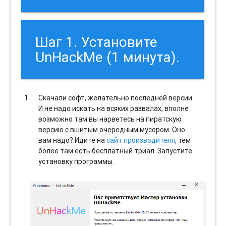
Шаг 1. Установите
UnHackMe (1 минута).
Скачали софт, желательно последней версии.
И не надо искать на всяких развалах, вполне
возможно там вы нарветесь на пиратскую
версию с вшитым очередным мусором. Оно
вам надо? Идите на
сайт производителя
, тем
более там есть бесплатный триал. Запустите
установку программы.