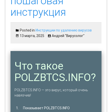
пошаговая
инструкция
Posted in
Инструкции по удалению вирусов
13 марта, 2025
Андрей "Вирусолог"
Что такое
POLZBTCS.INFO?
POLZBTCS.INFO — это вирус, который очень
навязчив!
Показывает POLZBTCS.INFO