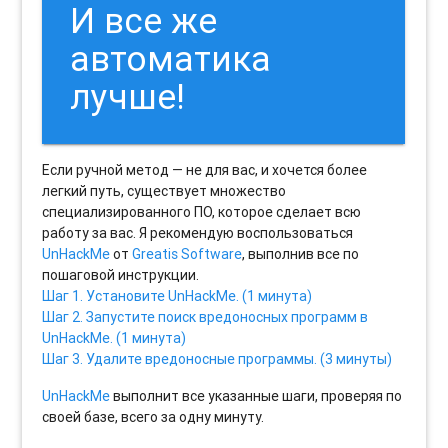
И все же
автоматика
лучше!
Если ручной метод — не для вас, и хочется более
легкий путь, существует множество
специализированного ПО, которое сделает всю
работу за вас. Я рекомендую воспользоваться
UnHackMe
от
Greatis Software
, выполнив все по
пошаговой инструкции.
Шаг 1. Установите UnHackMe. (1 минута)
Шаг 2. Запустите поиск вредоносных программ в
UnHackMe. (1 минута)
Шаг 3. Удалите вредоносные программы. (3 минуты)
UnHackMe
выполнит все указанные шаги, проверяя по
своей базе, всего за одну минуту.