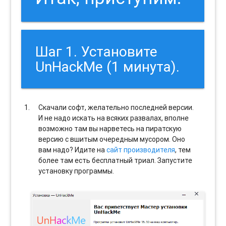
Шаг 1. Установите
UnHackMe (1 минута).
Скачали софт, желательно последней версии.
И не надо искать на всяких развалах, вполне
возможно там вы нарветесь на пиратскую
версию с вшитым очередным мусором. Оно
вам надо? Идите на
сайт производителя
, тем
более там есть бесплатный триал. Запустите
установку программы.