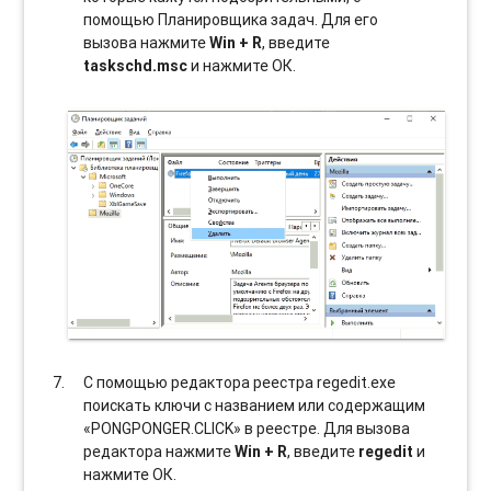
помощью Планировщика задач. Для его
вызова нажмите
Win + R
, введите
taskschd.msc
и нажмите ОК.
С помощью редактора реестра regedit.exe
поискать ключи с названием или содержащим
«PONGPONGER.CLICK» в реестре. Для вызова
редактора нажмите
Win + R
, введите
regedit
и
нажмите ОК.