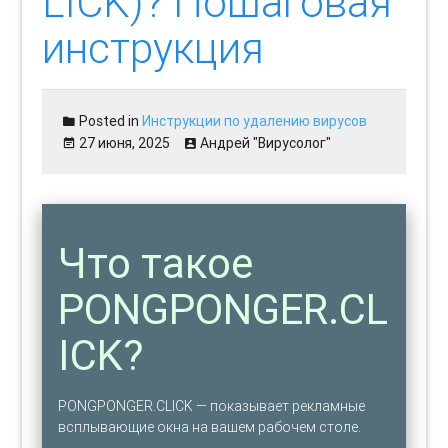
LICK)? Пошаговая
инструкция
Posted in
Инструкции по удалению вирусов
27 июня, 2025
Андрей "Вирусолог"
Что такое
PONGPONGER.CL
ICK?
PONGPONGER.CLICK — показывает рекламные
всплывающие окна на вашем рабочем столе.