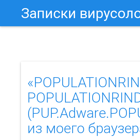
Записки вирусол
Как Отключить Уведомления 
«POPULATIONRIN
POPULATIONRIND
(PUP.Adware.POP
из моего брауз