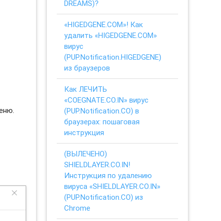
DREAMS)?
«HIGEDGENE.COM»! Как
удалить «HIGEDGENE.COM»
вирус
(PUP.Notification.HIGEDGENE)
из браузеров
Как ЛЕЧИТЬ
«COEGNATE.CO.IN» вирус
еню.
(PUP.Notification.CO) в
браузерах: пошаговая
инструкция
(ВЫЛЕЧЕНО)
SHIELDLAYER.CO.IN!
Инструкция по удалению
вируса «SHIELDLAYER.CO.IN»
(PUP.Notification.CO) из
Chrome