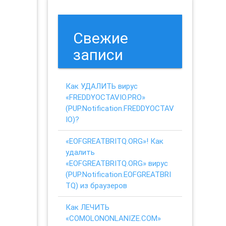
Свежие
записи
Как УДАЛИТЬ вирус
«FREDDYOCTAVIO.PRO»
(PUP.Notification.FREDDYOCTAV
IO)?
«EOFGREATBRITQ.ORG»! Как
удалить
«EOFGREATBRITQ.ORG» вирус
(PUP.Notification.EOFGREATBRI
TQ) из браузеров
Как ЛЕЧИТЬ
«COMOLONONLANIZE.COM»