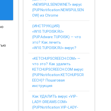
«NEWSPULSENOW.NET» вирус
(PUP.Notification.NEWSPULSEN
OW) из Chrome
(ИНСТРУКЦИЯ)
но
«W10.TUPOISK.RU»
(PUP.Adware.TUPOISK) — что
это? Как лечить
стью
«W10.TUPOISK.RU» вирус?
«KETCHUPSCREECH.COM» —
что это? Как удалить
KETCHUPSCREECH.COM вирус
(PUP.Notification.KETCHUPSCR
EECH)? Пошаговая
инструкция
Как УДАЛИТЬ вирус «VIP-
LADY-DREAMS.COM»
(PUP.Notification.VIP-LADY-