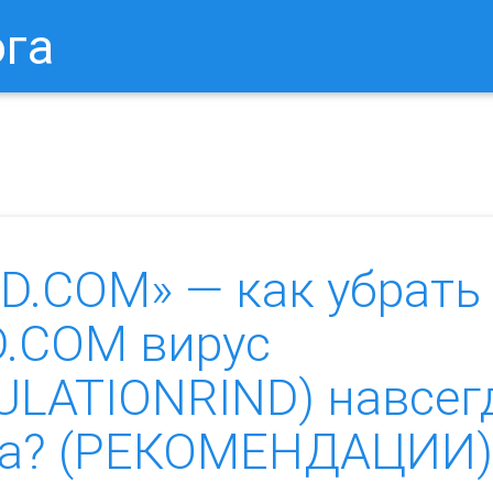
ога
в Браузере.
Как Сбросить Настройки Mozilla Firefox?
Ка
D.COM» — как убрать
.COM вирус
ULATIONRIND) навсег
ера? (РЕКОМЕНДАЦИИ