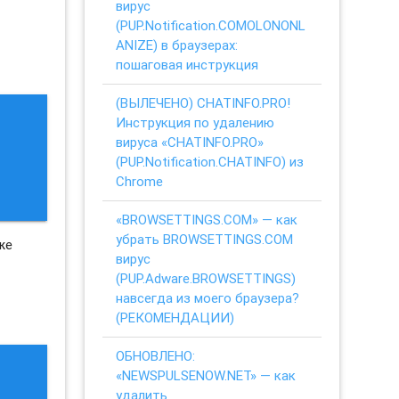
вирус
(PUP.Notification.COMOLONONL
ANIZE) в браузерах:
пошаговая инструкция
(ВЫЛЕЧЕНО) CHATINFO.PRO!
Инструкция по удалению
вируса «CHATINFO.PRO»
(PUP.Notification.CHATINFO) из
Chrome
«BROWSETTINGS.COM» — как
убрать BROWSETTINGS.COM
же
вирус
(PUP.Adware.BROWSETTINGS)
навсегда из моего браузера?
(РЕКОМЕНДАЦИИ)
ОБНОВЛЕНО:
«NEWSPULSENOW.NET» — как
удалить