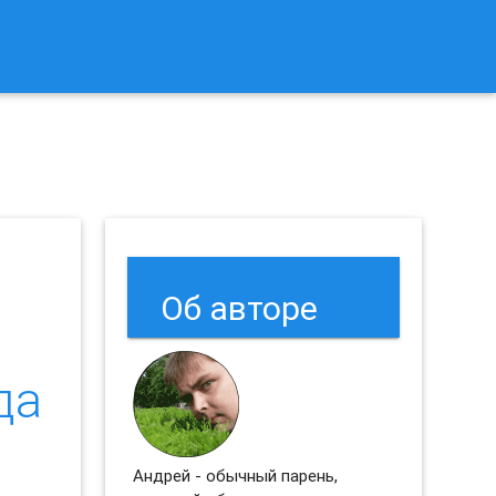
к Сбросить Настройки Браузеров Chrome и Firefox?
Об авторе
да
)
Андрей - обычный парень,