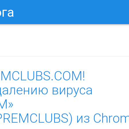
ога
в Браузере.
Как Сбросить Настройки Mozilla Firefox?
Ка
EMCLUBS.COM!
далению вируса
M»
n.PREMCLUBS) из Chro