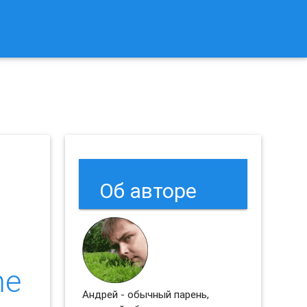
к Сбросить Настройки Браузеров Chrome и Firefox?
Об авторе
me
Андрей - обычный парень,