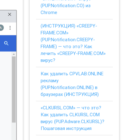
(PUP.Notification.CO) из
Chrome
(ИНСТРУКЦИЯ) «CREEPY-
FRAME.COM»
(PUP.Notification.CREEPY-
FRAME) — что это? Как
лечить «CREEPY-FRAME.COM»
вирус?
Как удалить CPVLAB.ONLINE
рекламу
(PUP.Notification.ONLINE) в
браузерах (ИНСТРУКЦИЯ)
«CLKURSL.COM» — что это?
Как удалить CLKURSL.COM
вирус (PUP.Adware.CLKURSL)?
Пошаговая инструкция