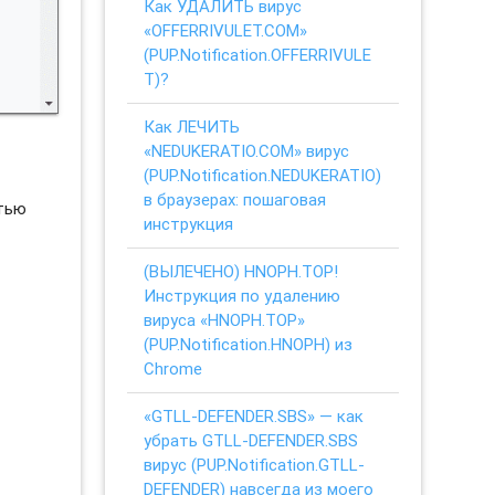
Как УДАЛИТЬ вирус
«OFFERRIVULET.COM»
(PUP.Notification.OFFERRIVULE
T)?
Как ЛЕЧИТЬ
«NEDUKERATIO.COM» вирус
(PUP.Notification.NEDUKERATIO)
в браузерах: пошаговая
стью
инструкция
(ВЫЛЕЧЕНО) HNOPH.TOP!
Инструкция по удалению
вируса «HNOPH.TOP»
(PUP.Notification.HNOPH) из
Chrome
«GTLL-DEFENDER.SBS» — как
убрать GTLL-DEFENDER.SBS
вирус (PUP.Notification.GTLL-
DEFENDER) навсегда из моего