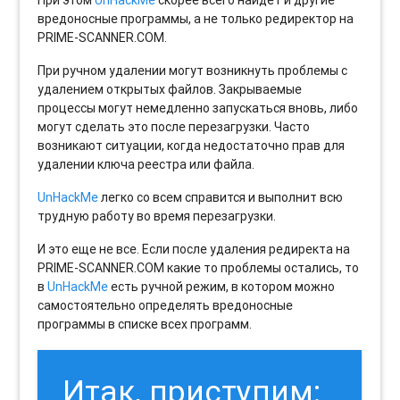
При этом
UnHackMe
скорее всего найдет и другие
вредоносные программы, а не только редиректор на
PRIME-SCANNER.COM.
При ручном удалении могут возникнуть проблемы с
удалением открытых файлов. Закрываемые
процессы могут немедленно запускаться вновь, либо
могут сделать это после перезагрузки. Часто
возникают ситуации, когда недостаточно прав для
удалении ключа реестра или файла.
UnHackMe
легко со всем справится и выполнит всю
трудную работу во время перезагрузки.
И это еще не все. Если после удаления редиректа на
PRIME-SCANNER.COM какие то проблемы остались, то
в
UnHackMe
есть ручной режим, в котором можно
самостоятельно определять вредоносные
программы в списке всех программ.
Итак, приступим: