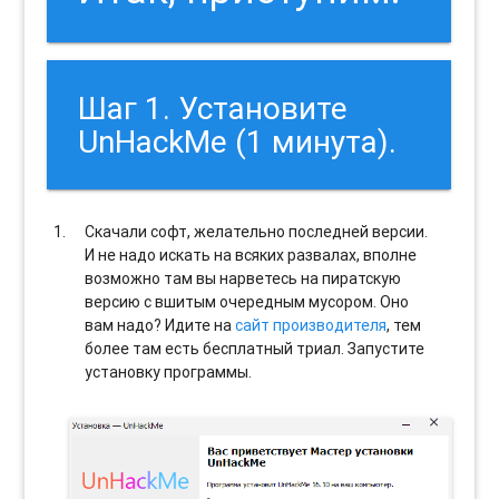
Шаг 1. Установите
UnHackMe (1 минута).
Скачали софт, желательно последней версии.
И не надо искать на всяких развалах, вполне
возможно там вы нарветесь на пиратскую
версию с вшитым очередным мусором. Оно
вам надо? Идите на
сайт производителя
, тем
более там есть бесплатный триал. Запустите
установку программы.