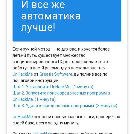
И все же
автоматика
лучше!
Если ручной метод — не для вас, и хочется более
легкий путь, существует множество
специализированного ПО, которое сделает всю
работу за вас. Я рекомендую воспользоваться
UnHackMe
от
Greatis Software
, выполнив все по
пошаговой инструкции.
Шаг 1. Установите UnHackMe. (1 минута)
Шаг 2. Запустите поиск вредоносных программ в
UnHackMe. (1 минута)
Шаг 3. Удалите вредоносные программы. (3 минуты)
UnHackMe
выполнит все указанные шаги, проверяя по
своей базе, всего за одну минуту.