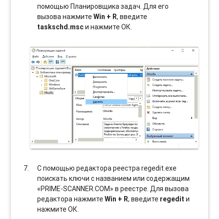
помощью Планировщика задач. Для его
вызова нажмите
Win + R
, введите
taskschd.msc
и нажмите ОК.
С помощью редактора реестра regedit.exe
поискать ключи с названием или содержащим
«PRIME-SCANNER.COM» в реестре. Для вызова
редактора нажмите
Win + R
, введите
regedit
и
нажмите ОК.