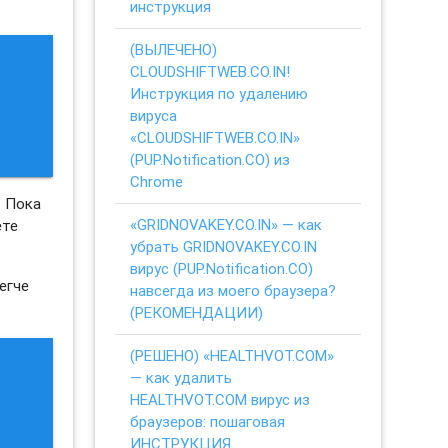
инструкция
(ВЫЛЕЧЕНО)
CLOUDSHIFTWEB.CO.IN!
Инструкция по удалению
вируса
«CLOUDSHIFTWEB.CO.IN»
(PUP.Notification.CO) из
Chrome
. Пока
«GRIDNOVAKEY.CO.IN» — как
ете
убрать GRIDNOVAKEY.CO.IN
вирус (PUP.Notification.CO)
егче
навсегда из моего браузера?
(РЕКОМЕНДАЦИИ)
(РЕШЕНО) «HEALTHVOT.COM»
— как удалить
HEALTHVOT.COM вирус из
браузеров: пошаговая
ИНСТРУКЦИЯ