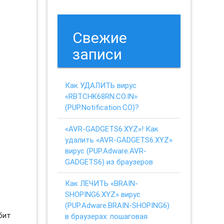
Свежие
записи
Как УДАЛИТЬ вирус
«RBTCHK68RN.CO.IN»
(PUP.Notification.CO)?
«AVR-GADGETS6.XYZ»! Как
удалить «AVR-GADGETS6.XYZ»
вирус (PUP.Adware.AVR-
GADGETS6) из браузеров
Как ЛЕЧИТЬ «BRAIN-
SHOPING6.XYZ» вирус
(PUP.Adware.BRAIN-SHOPING6)
юбит
в браузерах: пошаговая