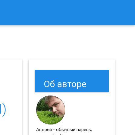
к Сбросить Настройки Браузеров Chrome и Firefox?
Об авторе
)
Андрей - обычный парень,