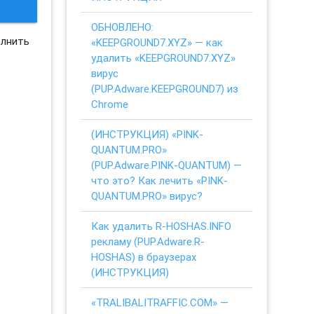
ОБНОВЛЕНО:
олнить
«KEEPGROUND7.XYZ» — как
удалить «KEEPGROUND7.XYZ»
вирус
(PUP.Adware.KEEPGROUND7) из
Chrome
(ИНСТРУКЦИЯ) «PINK-
QUANTUM.PRO»
(PUP.Adware.PINK-QUANTUM) —
что это? Как лечить «PINK-
QUANTUM.PRO» вирус?
Как удалить R-HOSHAS.INFO
рекламу (PUP.Adware.R-
HOSHAS) в браузерах
(ИНСТРУКЦИЯ)
«TRALIBALITRAFFIC.COM» —