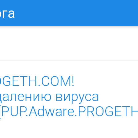
ога
в Браузере.
Как Сбросить Настройки Mozilla Firefox?
Ка
OGETH.COM!
далению вируса
(PUP.Adware.PROGETH