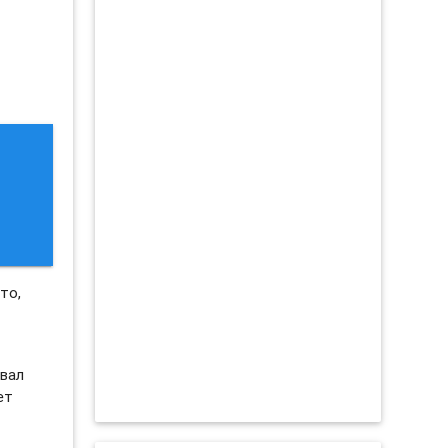
то,
овал
ет