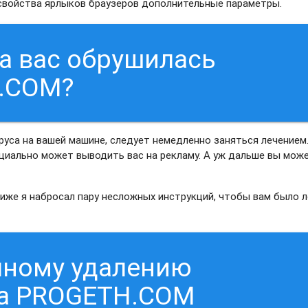
 свойства ярлыков браузеров дополнительные параметры.
на вас обрушилась
.COM?
руса на вашей машине, следует немедленно заняться лечением
нциально может выводить вас на рекламу. А уж дальше вы мож
Ниже я набросал пару несложных инструкций, чтобы вам было л
чному удалению
са PROGETH.COM