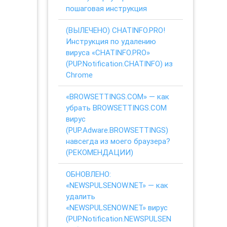
пошаговая инструкция
(ВЫЛЕЧЕНО) CHATINFO.PRO!
Инструкция по удалению
вируса «CHATINFO.PRO»
(PUP.Notification.CHATINFO) из
Chrome
«BROWSETTINGS.COM» — как
убрать BROWSETTINGS.COM
вирус
(PUP.Adware.BROWSETTINGS)
навсегда из моего браузера?
(РЕКОМЕНДАЦИИ)
ОБНОВЛЕНО:
«NEWSPULSENOW.NET» — как
удалить
«NEWSPULSENOW.NET» вирус
(PUP.Notification.NEWSPULSEN