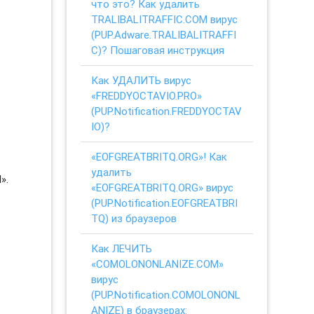
что это? Как удалить
TRALIBALITRAFFIC.COM вирус
(PUP.Adware.TRALIBALITRAFFI
C)? Пошаговая инструкция
Как УДАЛИТЬ вирус
«FREDDYOCTAVIO.PRO»
(PUP.Notification.FREDDYOCTAV
IO)?
«EOFGREATBRITQ.ORG»! Как
удалить
».
«EOFGREATBRITQ.ORG» вирус
(PUP.Notification.EOFGREATBRI
TQ) из браузеров
Как ЛЕЧИТЬ
«COMOLONONLANIZE.COM»
вирус
(PUP.Notification.COMOLONONL
ANIZE) в браузерах: