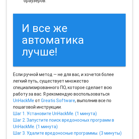
браузеров.
И все же
автоматика
лучше!
Если ручной метод — не для вас, и хочется более
легкий путь, существует множество
специализированного ПО, которое сделает всю
работу за вас. Я рекомендую воспользоваться
UnHackMe
от
Greatis Software
, выполнив все по
пошаговой инструкции.
Шаг 1. Установите UnHackMe. (1 минута)
Шаг 2. Запустите поиск вредоносных программ в
UnHackMe. (1 минута)
Шаг 3. Удалите вредоносные программы. (3 минуты)