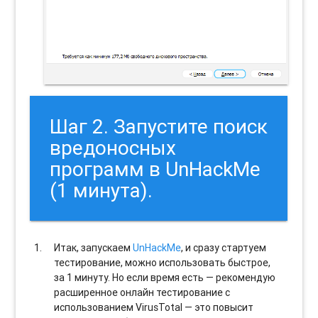
Шаг 2. Запустите поиск
вредоносных
программ в UnHackMe
(1 минута).
Итак, запускаем
UnHackMe
, и сразу стартуем
тестирование, можно использовать быстрое,
за 1 минуту. Но если время есть — рекомендую
расширенное онлайн тестирование с
использованием VirusTotal — это повысит