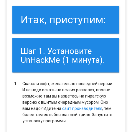
Итак, приступим:
Шаг 1. Установите
UnHackMe (1 минута).
Скачали софт, желательно последней версии.
И не надо искать на всяких развалах, вполне
возможно там вы нарветесь на пиратскую
версию с вшитым очередным мусором. Оно
вам надо? Идите на
сайт производителя
, тем
более там есть бесплатный триал. Запустите
установку программы.