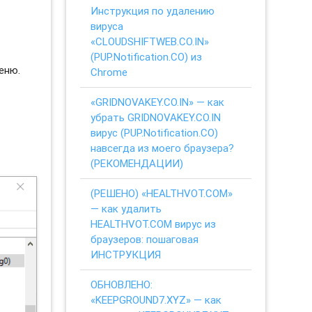
Инструкция по удалению
вируса
«CLOUDSHIFTWEB.CO.IN»
(PUP.Notification.CO) из
еню.
Chrome
«GRIDNOVAKEY.CO.IN» — как
убрать GRIDNOVAKEY.CO.IN
вирус (PUP.Notification.CO)
навсегда из моего браузера?
(РЕКОМЕНДАЦИИ)
(РЕШЕНО) «HEALTHVOT.COM»
— как удалить
HEALTHVOT.COM вирус из
браузеров: пошаговая
ИНСТРУКЦИЯ
ОБНОВЛЕНО:
«KEEPGROUND7.XYZ» — как