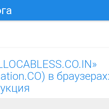
ога
в Браузере.
Как Сбросить Настройки Mozilla Firefox?
Ка
LLOCABLESS.CO.IN»
cation.CO) в браузерах
рукция