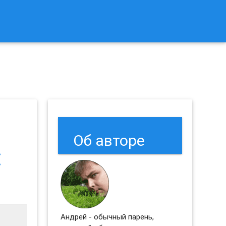
к Сбросить Настройки Браузеров Chrome и Firefox?
Об авторе
:
Андрей - обычный парень,