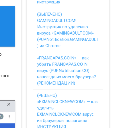
инструкция
(ВЫЛЕЧЕНО)
GAMINGADULT.COM!
Инструкция по удалению
вируса «GAMINGADULT.COM»
(PUP.Notification.GAMINGADULT
) из Chrome
о
«FRANOAPAS.CO.IN» — как
убрать FRANOAPAS.CO.IN
вирус (PUP.Notification.CO)
этого
навсегда из моего браузера?
(РЕКОМЕНДАЦИИ)
(РЕШЕНО)
«EXMAINCLCKNEW.COM» — как
удалить
EXMAINCLCKNEW.COM вирус
из браузеров: пошаговая
ИНСТРУКЦИЯ