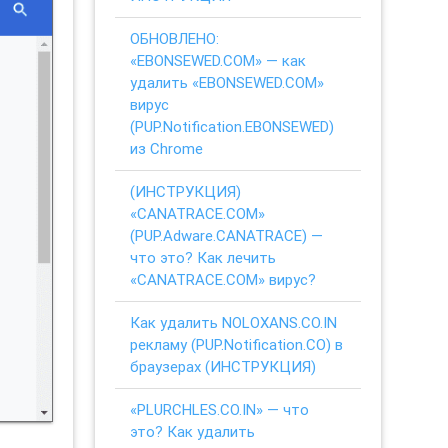
ОБНОВЛЕНО:
«EBONSEWED.COM» — как
удалить «EBONSEWED.COM»
вирус
(PUP.Notification.EBONSEWED)
из Chrome
(ИНСТРУКЦИЯ)
«CANATRACE.COM»
(PUP.Adware.CANATRACE) —
что это? Как лечить
«CANATRACE.COM» вирус?
Как удалить NOLOXANS.CO.IN
рекламу (PUP.Notification.CO) в
браузерах (ИНСТРУКЦИЯ)
«PLURCHLES.CO.IN» — что
это? Как удалить