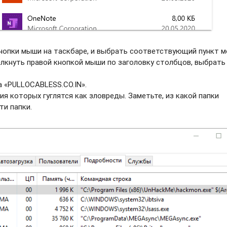
нопки мыши на таскбаре, и выбрать соотвeтствующий пункт м
елкнуть правой кнопкой мыши по заголовку столбцов, выбрать
а «PULLOCABLESS.CO.IN».
ия которых гуглятся как зловреды. Заметьте, из какой папки
ти папки.