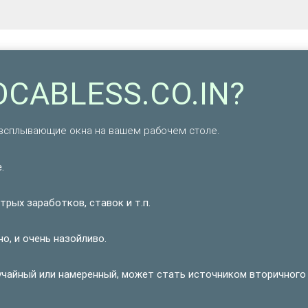
OCABLESS.CO.IN?
всплывающие окна на вашем рабочем столе.
.
рых заработков, ставок и т.п.
о, и очень назойливо.
учайный или намеренный, может стать источником вторичного