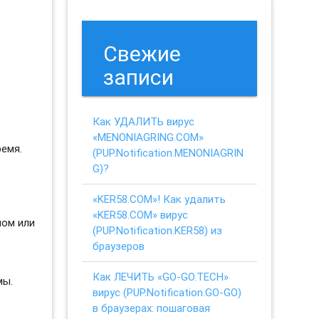
Свежие
записи
Как УДАЛИТЬ вирус
«MENONIAGRING.COM»
ремя.
(PUP.Notification.MENONIAGRIN
G)?
«KER58.COM»! Как удалить
«KER58.COM» вирус
ном или
(PUP.Notification.KER58) из
браузеров
Как ЛЕЧИТЬ «GO-GO.TECH»
мы.
вирус (PUP.Notification.GO-GO)
в браузерах: пошаговая