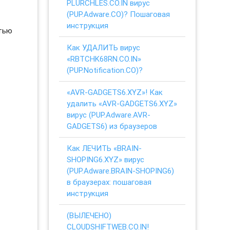
PLURCHLES.CO.IN вирус
(PUP.Adware.CO)? Пошаговая
инструкция
стью
Как УДАЛИТЬ вирус
«RBTCHK68RN.CO.IN»
(PUP.Notification.CO)?
«AVR-GADGETS6.XYZ»! Как
удалить «AVR-GADGETS6.XYZ»
вирус (PUP.Adware.AVR-
GADGETS6) из браузеров
Как ЛЕЧИТЬ «BRAIN-
SHOPING6.XYZ» вирус
(PUP.Adware.BRAIN-SHOPING6)
в браузерах: пошаговая
инструкция
(ВЫЛЕЧЕНО)
CLOUDSHIFTWEB.CO.IN!