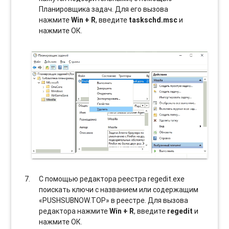
Планировщика задач. Для его вызова
нажмите
Win + R
, введите
taskschd.msc
и
нажмите ОК.
С помощью редактора реестра regedit.exe
поискать ключи с названием или содержащим
«PUSHSUBNOW.TOP» в реестре. Для вызова
редактора нажмите
Win + R
, введите
regedit
и
нажмите ОК.