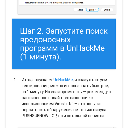
Шаг 2. Запустите поиск
вредоносных
программ в UnHackMe
(1 минута).
Итак, запускаем
UnHackMe
, и сразу стартуем
тестирование, можно использовать быстрое,
за 1 минуту. Но если время есть — рекомендую
расширенное онлайн тестирование с
использованием VirusTotal — это повысит
вероятность обнаружения не только вируса
PUSHSUBNOW.TOP, но и остальной нечисти.