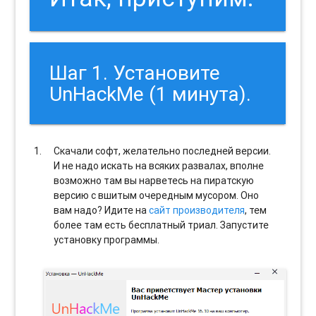
Шаг 1. Установите
UnHackMe (1 минута).
Скачали софт, желательно последней версии.
И не надо искать на всяких развалах, вполне
возможно там вы нарветесь на пиратскую
версию с вшитым очередным мусором. Оно
вам надо? Идите на
сайт производителя
, тем
более там есть бесплатный триал. Запустите
установку программы.