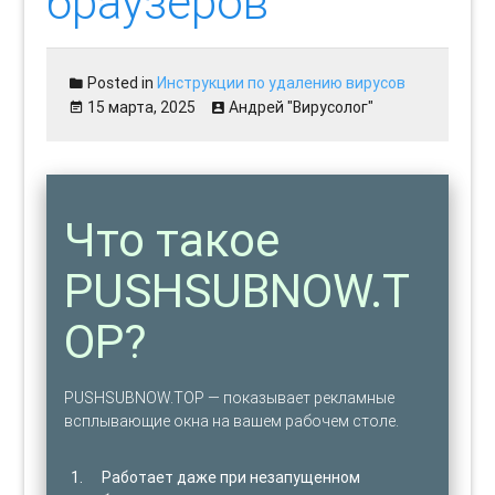
браузеров
Posted in
Инструкции по удалению вирусов
15 марта, 2025
Андрей "Вирусолог"
Что такое
PUSHSUBNOW.T
OP?
PUSHSUBNOW.TOP — показывает рекламные
всплывающие окна на вашем рабочем столе.
Работает даже при незапущенном