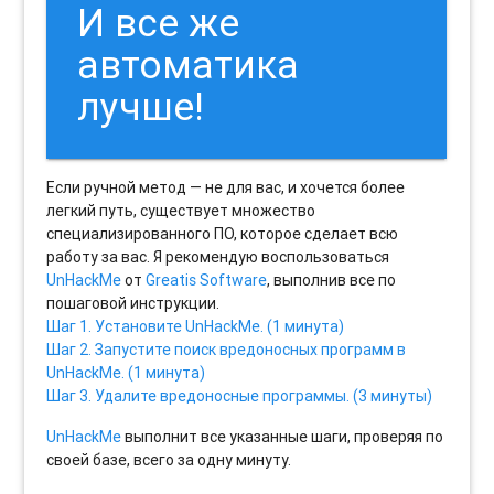
И все же
автоматика
лучше!
Если ручной метод — не для вас, и хочется более
легкий путь, существует множество
специализированного ПО, которое сделает всю
работу за вас. Я рекомендую воспользоваться
UnHackMe
от
Greatis Software
, выполнив все по
пошаговой инструкции.
Шаг 1. Установите UnHackMe. (1 минута)
Шаг 2. Запустите поиск вредоносных программ в
UnHackMe. (1 минута)
Шаг 3. Удалите вредоносные программы. (3 минуты)
UnHackMe
выполнит все указанные шаги, проверяя по
своей базе, всего за одну минуту.