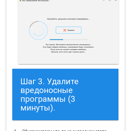
Шаг 3. Удалите
вредоносные
программы (3
минуты).