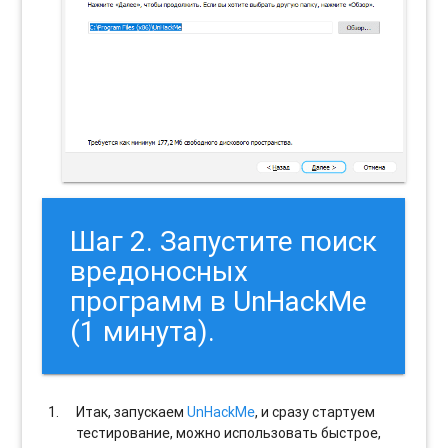
Шаг 2. Запустите поиск
вредоносных
программ в UnHackMe
(1 минута).
Итак, запускаем
UnHackMe
, и сразу стартуем
тестирование, можно использовать быстрое,