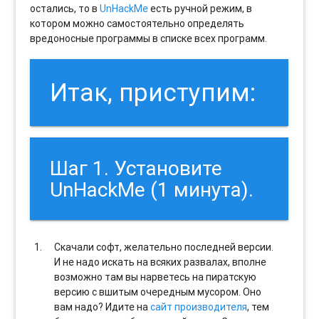
остались, то в
UnHackMe
есть ручной режим, в
котором можно самостоятельно определять
вредоносные программы в списке всех программ.
Итак, приступим:
Шаг 1. Установите
UnHackMe (1 минута).
Скачали софт, желательно последней версии.
И не надо искать на всяких развалах, вполне
возможно там вы нарветесь на пиратскую
версию с вшитым очередным мусором. Оно
вам надо? Идите на
сайт производителя
, тем