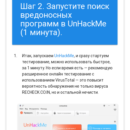
Шаг 2. Запустите поиск
вредоносных
программ в UnHackMe
(1 минута).
Итак, запускаем
UnHackMe
, и сразу стартуем
тестирование, можно использовать быстрое,
за 1 минуту. Но если время есть — рекомендую
расширенное онлайн тестирование с
использованием VirusTotal — это повысит
вероятность обнаружения не только вируса
RECHECK.CO.IN, но и остальной нечисти.