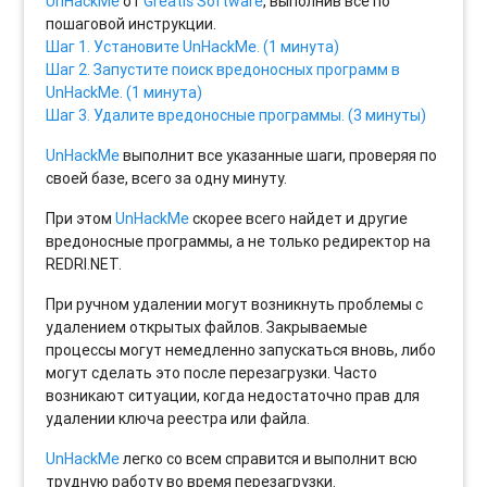
UnHackMe
от
Greatis Software
, выполнив все по
пошаговой инструкции.
Шаг 1. Установите UnHackMe. (1 минута)
Шаг 2. Запустите поиск вредоносных программ в
UnHackMe. (1 минута)
Шаг 3. Удалите вредоносные программы. (3 минуты)
UnHackMe
выполнит все указанные шаги, проверяя по
своей базе, всего за одну минуту.
При этом
UnHackMe
скорее всего найдет и другие
вредоносные программы, а не только редиректор на
REDRI.NET.
При ручном удалении могут возникнуть проблемы с
удалением открытых файлов. Закрываемые
процессы могут немедленно запускаться вновь, либо
могут сделать это после перезагрузки. Часто
возникают ситуации, когда недостаточно прав для
удалении ключа реестра или файла.
UnHackMe
легко со всем справится и выполнит всю
трудную работу во время перезагрузки.