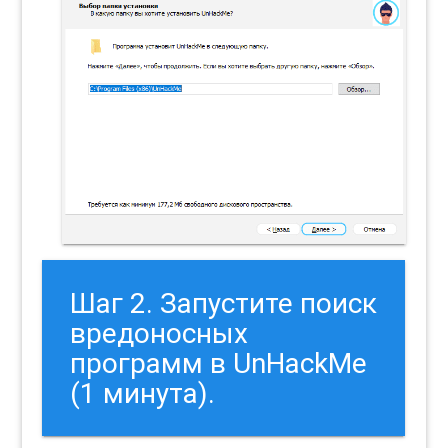
Шаг 2. Запустите поиск
вредоносных
программ в UnHackMe
(1 минута).