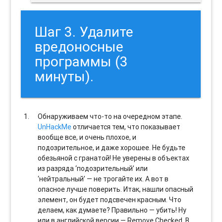
Шаг 3. Удалите
вредоносные
программы (3
минуты).
Обнаруживаем что-то на очередном этапе.
UnHackMe
отличается тем, что показывает
вообще все, и очень плохое, и
подозрительное, и даже хорошее. Не будьте
обезьяной с гранатой! Не уверены в объектах
из разряда ‘подозрительный’ или
‘нейтральный’ — не трогайте их. А вот в
опасное лучше поверить. Итак, нашли опасный
элемент, он будет подсвечен красным. Что
делаем, как думаете? Правильно — убить! Ну
или в английской версии — Remove Checked. В