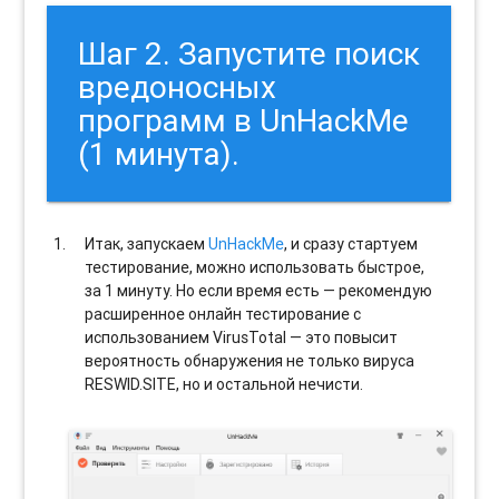
Шаг 2. Запустите поиск
вредоносных
программ в UnHackMe
(1 минута).
Итак, запускаем
UnHackMe
, и сразу стартуем
тестирование, можно использовать быстрое,
за 1 минуту. Но если время есть — рекомендую
расширенное онлайн тестирование с
использованием VirusTotal — это повысит
вероятность обнаружения не только вируса
RESWID.SITE, но и остальной нечисти.